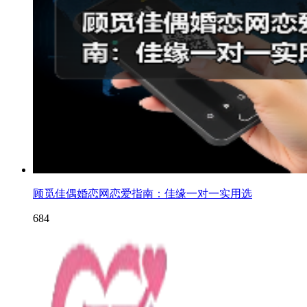
顾觅佳偶婚恋网恋爱指南：佳缘一对一实用选
684