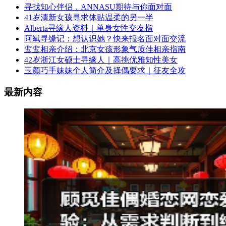
寻找知心伴侣，ANNASU期待与你面对面
41岁清新女孩寻求体贴温柔的另一半
Alberta寻缘人资料｜单身女性交友指
阿斌寻缘记：想认识她？快来报名面对面交流
鸾鸾相亲介绍：北京女孩形象气质佳相亲指南
42岁浙江女硕士寻缘人｜高挑优雅知性美女
玉颜巧手妹妹个人简介及择偶要求｜征友全攻
最新内容