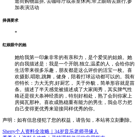
逛街购物血拼, 去咖啡厅或茶室休闲,带上眼睛去旅行,参
加表演活动
择偶要求
*
红娘眼中的她
她给我第一印象非常的有亲和力，是个爱笑的姑娘。她
的自我描述是：我是一个开朗,独立,温柔的人，会给你的
生活带来很多乐趣，朋友都是这么评价的活宝一枚。喜
欢摄影,唱歌,跳舞，健身，陪着打球运动都可以的。我有
些特长：力大无穷,好厨艺， 关于外貌，简单形容就是苗
条。描述了半天感觉被描述成了大家闺秀，其实脾气性
格还是很大条神经质的，特别好相处，熟了会到你家上
房揭瓦那种。喜欢成熟稳重有能力的男生，我会尽力把
自己变得更优秀来迎接同样优秀的你。
声明：如有信息侵犯了您的权益，请告知，本站将立刻删除。
Sherry个人资料全攻略｜34岁音乐老师寻缘人