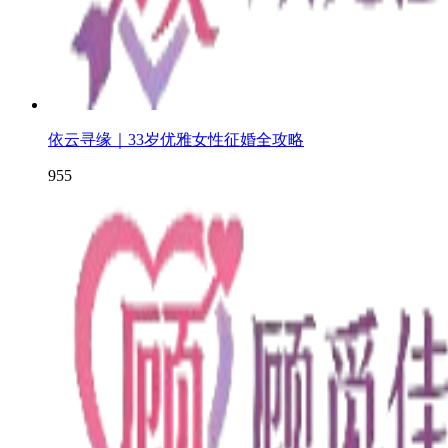
依云寻缘｜33岁优雅女性征婚全攻略
955