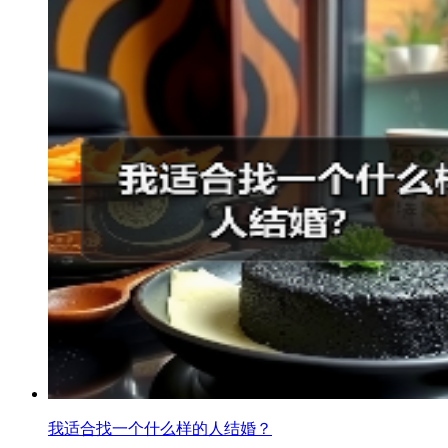
我适合找一个什么样的人结婚？