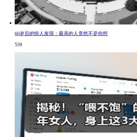
60岁后的惊人发现：最亲的人竟然不是你想
559