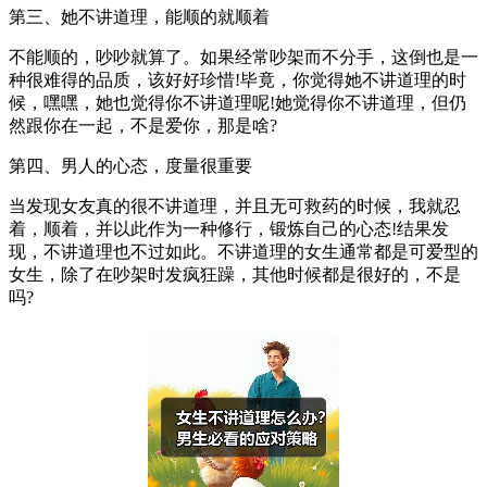
第三、她不讲道理，能顺的就顺着
不能顺的，吵吵就算了。如果经常吵架而不分手，这倒也是一
种很难得的品质，该好好珍惜!毕竟，你觉得她不讲道理的时
候，嘿嘿，她也觉得你不讲道理呢!她觉得你不讲道理，但仍
然跟你在一起，不是爱你，那是啥?
第四、男人的心态，度量很重要
当发现女友真的很不讲道理，并且无可救药的时候，我就忍
着，顺着，并以此作为一种修行，锻炼自己的心态!结果发
现，不讲道理也不过如此。不讲道理的女生通常都是可爱型的
女生，除了在吵架时发疯狂躁，其他时候都是很好的，不是
吗?