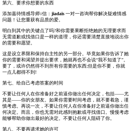
第六、要求你想要的东西
添加嘉待情感导师\/信：
jiadais
一对一咨询帮你解决疑难情感
问题！让您重获有品质的爱。
明白到其中的关键点了吗?和你需要果断拒绝她的无理要求而
无需道歉或找借口是一样的道理，你还需要清楚直接地说出你
的需要和愿望。
这是设立界限和保持自主性的另一部分。毕竟如果你告诉了她
你的需要和渴望并提出要求，她就再也不会说“我不知道了”。
要了，或许仍然得不到所有你需要的东西;但是你不要，你就
一点儿都得不到!
第七、给自己考虑答案的时间
不要让任何人在你准备好之前逼你做出任何决定，包括——尤
其是——你的女朋友。如果你需要时间考虑，就不要着急，谨
慎考虑。再说一次，不要让任何人在你准备好之前逼你做出任
何决定。而且，你也无需对此感到抱歉或寻找借口。慢慢考虑
能够帮助你做出最好的决定。不要让任何人阻碍了你。
第八、不要再请求她的许可