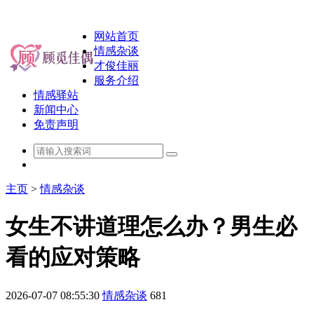
网站首页
情感杂谈
才俊佳丽
服务介绍
情感驿站
新闻中心
免责声明
主页
>
情感杂谈
女生不讲道理怎么办？男生必
看的应对策略
2026-07-07 08:55:30
情感杂谈
681