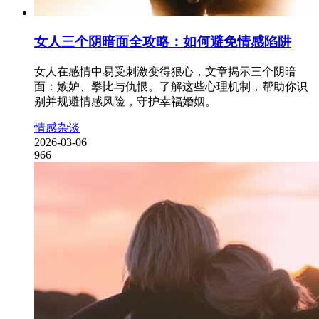
女人三个阴暗面全攻略：如何避免情感陷阱
女人在感情中易受刺激变得狠心，文章揭示三个阴暗
面：嫉妒、攀比与仇恨。了解这些心理机制，帮助你识
别并规避情感风险，守护幸福婚姻。
情感杂谈
2026-03-06
966