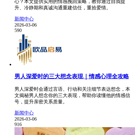
心？本文提供实用的情感挽回策略，教你通过自我提
升、冷静期和真诚沟通重建信任，重拾爱情。
新闻中心
2026-03-06
590
男人深爱时的三大想念表现｜情感心理全攻略
男人深爱时会通过言语、行动和关注细节表达想念，本
文揭秘男人想念你的三大表现，帮助你读懂他的情感信
号，提升亲密关系质量。
新闻中心
2026-03-06
916