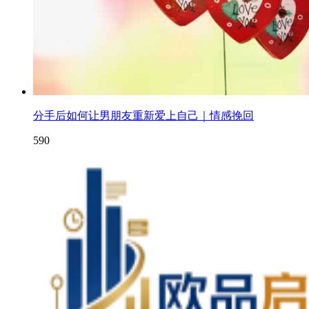
分手后如何让男朋友重新爱上自己｜情感挽回
590