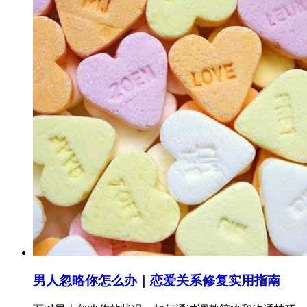
男人忽略你怎么办｜恋爱关系修复实用指南