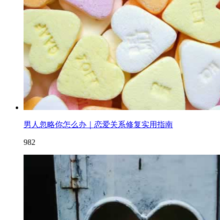
男人忽略你怎么办｜恋爱关系修复实用指南
982