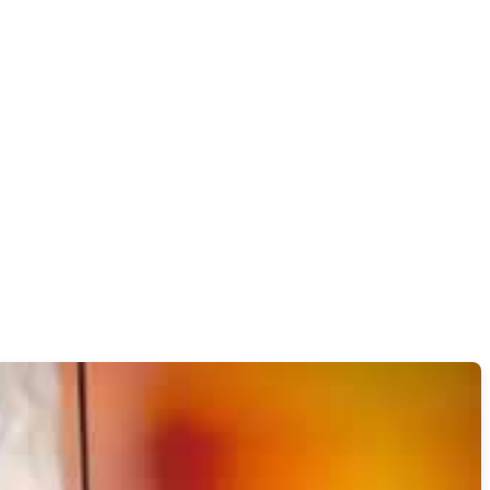
服务 - 智穹界佳偶婚恋网