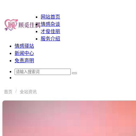
网站首页
情感杂谈
才俊佳丽
服务介绍
情感驿站
新闻中心
免责声明
智穹界佳偶婚恋网 - 婚恋交友
/
首页
全站资讯