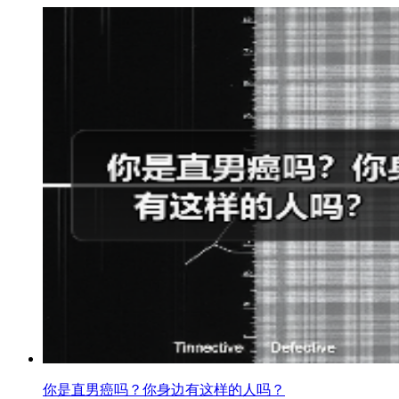
你是直男癌吗？你身边有这样的人吗？