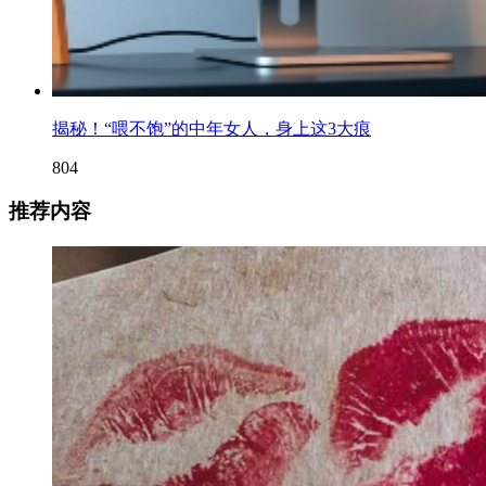
揭秘！“喂不饱”的中年女人，身上这3大痕
804
推荐内容