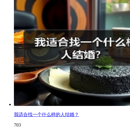
我适合找一个什么样的人结婚？
703