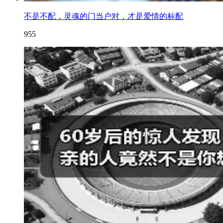
不是不配，灵魂的门当户对，才是爱情的标配
955