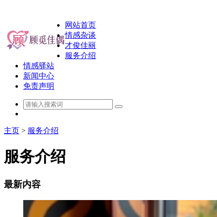
网站首页
情感杂谈
才俊佳丽
服务介绍
情感驿站
新闻中心
免责声明
主页
>
服务介绍
服务介绍
最新内容