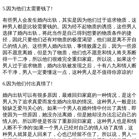
5.因为他们太需要钱了!
有些男人会发生婚内出轨，其实是因为他们过于追求物质，这
种男人都是比较需要钱的。因为经不起物质的诱惑，这些男人
选择了婚内出轨，将此当作是自己得到想要的物质条件的捷
径，因此只要他们还有对物质的极度渴望，他们就是离不开自
己的情人的。这些男人婚内出轨，事情败露之后，因为一些原
因不愿意离婚，但是为了物质，他们也不愿意和情人将关系断
得一干二净，所以他们很难完全重归家庭。所以说，如果这个
男人过于追求物质，婚内出轨被发现之后，十有八九和情人断
不干净，男人一定要懂这一点，这种男人是不值得你原谅的!
6.因为他们付出真情了!
婚内出轨可以有很多原因，最难回归家庭的一种情况，是这个
男人为了追求真爱而发生婚内出轨的情况。这种男人一般是比
较缺乏爱与关心的。如果一个男人在婚外情中付出了真情，即
使因为一些原因，她没办法离婚，但是她却没办法忘记自己的
情人的。所以即使是答应了重新回归家庭，这种男人也是和情
人断不干净的!如果一个男人已经对自己的情人动了真情，这
种男人就算是人回来了，心也已经留不住了。所以说，男人一