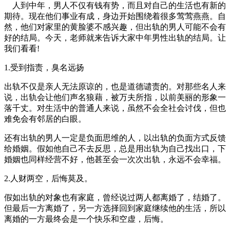
人到中年，男人不仅有钱有势，而且对自己的生活也有新的
期待。现在他们事业有成，身边开始围绕着很多莺莺燕燕。自
然，他们对家里的黄脸婆不感兴趣，但出轨的男人可能不会有
好的结局。今天，老师就来告诉大家中年男性出轨的结局。让
我们看看!
1.受到指责，臭名远扬
出轨不仅是亲人无法原谅的，也是道德谴责的。对那些名人来
说，出轨会让他们声名狼藉，被万夫所指，以前美丽的形象一
落千丈。对生活中的普通人来说，虽然不会全社会讨伐，但也
难免会有邻居的白眼。
还有出轨的男人一定是负面思维的人，以出轨的负面方式反馈
给婚姻。假如他自己不去反思，总是用出轨为自己找出口，下
婚姻也同样经营不好，他甚至会一次次出轨，永远不会幸福。
2.人财两空，后悔莫及。
假如出轨的对象也有家庭，曾经说过两人都离婚了，结婚了。
但最后一方离婚了，另一方选择回到家庭继续他的生活，所以
离婚的一方最终会是一个快乐和空虚，后悔。