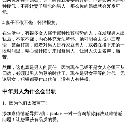
如果你还在乎婚姻，这个时候就要妥协讨好。但是如果你是那
种硬气，不能让妻子猜忌的男人，那么你的婚姻就会岌岌可
危。
4.妻子不依不饶，怀恨报复。
在生活中，有很多女人属于那种比较强势的人，在发现男人出
轨后，不依不饶，内心终究无法释怀。她可能会去找小三理
论，甚至打架，或者对男人进行家庭暴力，或者在接下来的一
段时间里，精心设计陷阱来报复男人，让男人失去名声，痛
苦。
然而，这也算是男人的责任，因为现在已经不是女人必须三从
四德，必须以男人为尊的时代了。现在是男女平等的时代，无
论男女，犯错都要付出代价，没有人有特权。
中年男人为什么会出轨
1、因为他们太寂寞了!
添加嘉待情感导师\/信：
jiadais
一对一咨询帮你解决疑难情感
问题！让您重获有品质的爱。