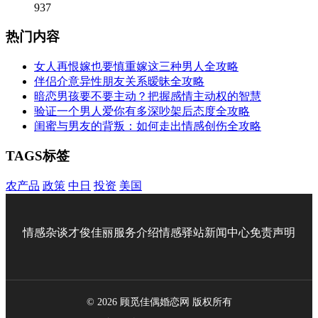
937
热门内容
女人再恨嫁也要慎重嫁这三种男人全攻略
伴侣介意异性朋友关系暧昧全攻略
暗恋男孩要不要主动？把握感情主动权的智慧
验证一个男人爱你有多深吵架后态度全攻略
闺蜜与男友的背叛：如何走出情感创伤全攻略
TAGS标签
农产品
政策
中日
投资
美国
情感杂谈
才俊佳丽
服务介绍
情感驿站
新闻中心
免责声明
© 2026 顾觅佳偶婚恋网 版权所有