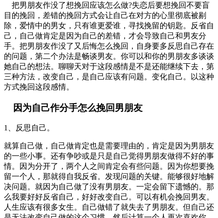
把男朋友作没了想挽回应该怎么做?失恋后要想挽回不要盲
目的挽回，差错的挽回方式会让自己在对方的心里彻底被剔
除，爱情中的男女，只有谁更爱谁，寻找挽留的钥匙。反省自
己，自己做肯定是因为自己的差错，才会导致自己和男友分
手。把男朋友作没了又后悔怎么挽回，自身要多反思自己存在
的问题，第二个办法是畅谈男友。你可以和你的男朋友多谈谈
她自己的想法。聊聊天对于这段感情是不是还能继续下去，第
三种方法，改变自己，是自己应该有问题。变化自己。以这种
方式挽回这段感情。
因为自己作分手怎么挽回男朋友
1、反思自己。
就算自己做，自己做肯定也是需要理由的，肯定是因为男朋友
的一些小事。还有争吵或是只是自己觉得男朋友做得不好的事
情。因为分开了，两个人之间肯定会有些问题。因为你想要挽
留一个人，那就得自我反省。发现问题的关键。能够很好地解
决问题。就因为自己做了没有男朋友。一定会留下遗憾的。那
么我要好好反省自己，好好改变自己。可以有机会挽回男友。
人生应该有很多女生。自己做错了就失去了男朋友。但自己还
是无法改变自己做的这个习惯。然后计算一个人再次喜欢你。