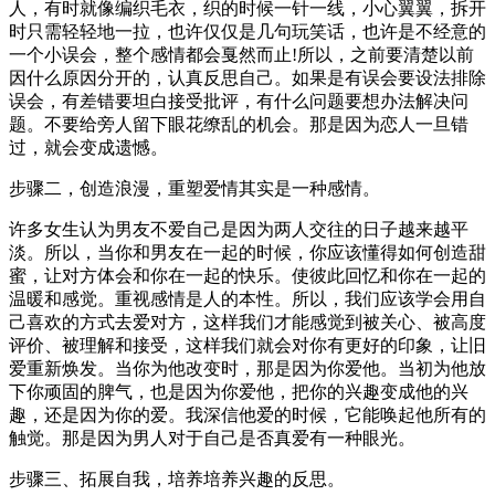
人，有时就像编织毛衣，织的时候一针一线，小心翼翼，拆开
时只需轻轻地一拉，也许仅仅是几句玩笑话，也许是不经意的
一个小误会，整个感情都会戛然而止!所以，之前要清楚以前
因什么原因分开的，认真反思自己。如果是有误会要设法排除
误会，有差错要坦白接受批评，有什么问题要想办法解决问
题。不要给旁人留下眼花缭乱的机会。那是因为恋人一旦错
过，就会变成遗憾。
步骤二，创造浪漫，重塑爱情其实是一种感情。
许多女生认为男友不爱自己是因为两人交往的日子越来越平
淡。所以，当你和男友在一起的时候，你应该懂得如何创造甜
蜜，让对方体会和你在一起的快乐。使彼此回忆和你在一起的
温暖和感觉。重视感情是人的本性。所以，我们应该学会用自
己喜欢的方式去爱对方，这样我们才能感觉到被关心、被高度
评价、被理解和接受，这样我们就会对你有更好的印象，让旧
爱重新焕发。当你为他改变时，那是因为你爱他。当初为他放
下你顽固的脾气，也是因为你爱他，把你的兴趣变成他的兴
趣，还是因为你的爱。我深信他爱的时候，它能唤起他所有的
触觉。那是因为男人对于自己是否真爱有一种眼光。
步骤三、拓展自我，培养培养兴趣的反思。