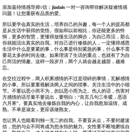
添加嘉待情感导师\/信：
jiadais
一对一咨询帮你解决疑难情感
问题！让您重获有品质的爱。
所以要学会真实的生活，培养自己的兴趣，每一个人的提高都
是从生话中获得的觉悟。假如和以前相比，你还能更多的怜
悯，更多的智慧，更懂得放慢生活的脚步，为自己而活，那么
你就能活出真实的自我。对自己进行修炼的人，一定懂得感恩
生活中什么是要紧的事，什么事是特别紧急的事，什么事不需
要花太多的时间去做。如果理清了生话的重点，也就有了为自
己而活的情趣。这样一段岁月，两个人就会越走越甜，越难
忘。
在交往过程中，两人积累感情的不过是琐碎的事情，瓦解感情
的小事。所以要重视解决两人之间的琐事。关注生活中的小细
节。不要以恶小而不为，勿以恶小而为之。伤人的话，伤害对
方感情的话尽量不要说出，要明白：“良言几句三冬暖，恶语
六月寒”。要真实地去修炼自我的内心，让自我愈加温情、成
熟。不单是淑女，更应该做熟女。
也让男人也能看到独一无二的自我。不要盲从众，不要封建迷
信，您的与众不同将成为您永恒的魅力。女性要不断地磨练自