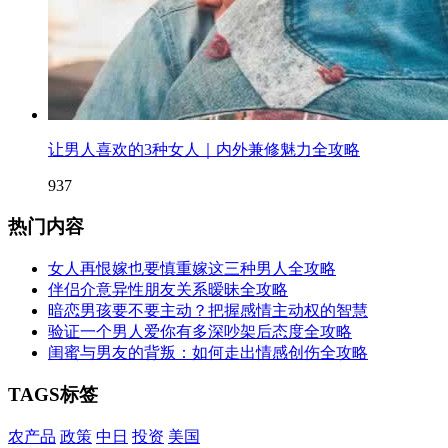
让男人喜欢的3种女人｜内外兼修魅力全攻略
937
热门内容
女人再恨嫁也要慎重嫁这三种男人全攻略
伴侣介意异性朋友关系暧昧全攻略
暗恋男孩要不要主动？把握感情主动权的智慧
验证一个男人爱你有多深吵架后态度全攻略
闺蜜与男友的背叛：如何走出情感创伤全攻略
TAGS标签
农产品
政策
中日
投资
美国