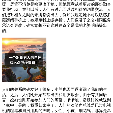
暖，尽管不清楚是啥更改了她，但她愿意试着更改的那份勤奋
要我打动。在那以后，人们有过几回以诚相待的沟通交流，人
们把对相互之间的未满都说出去，例如我规定她不可以敏感多
疑翻阅手机上，她规定我上缴存折，人们像君子之交相同服务
承诺会更改，确实意想不到这种建议全是我的老婆明确提出
的。
人们的关系的确友好了很多，小兰也因而逐渐远了我们的生
活。之后，人们刚开始常常出去和朋友聚会，由于有共同语
言，媳妇也刚开始参加人们的闲聊，渐渐地，话题讨论就送到
了家中，是的，我重归家中了。人们的欢笑声总算盖已过电视
机的喧嚣和厨房用具的声响，女性、小孩、烟花气，那算是温