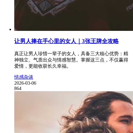
让男人捧在手心里的女人｜3张王牌全攻略
真正让男人珍惜一辈子的女人，具备三大核心优势：精
神独立、气质出众与情感智慧。掌握这三点，不仅赢得
爱情，更能收获长久幸福。
情感杂谈
2026-03-06
864