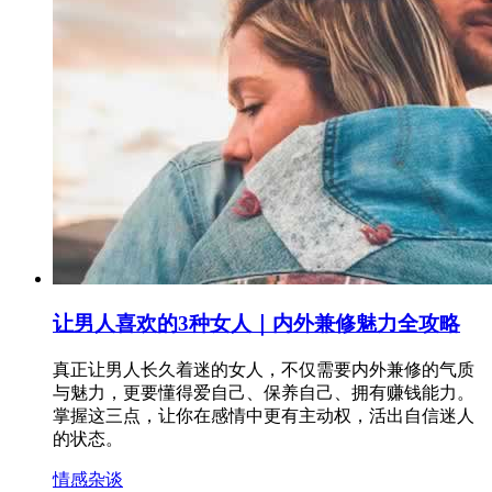
让男人喜欢的3种女人｜内外兼修魅力全攻略
真正让男人长久着迷的女人，不仅需要内外兼修的气质
与魅力，更要懂得爱自己、保养自己、拥有赚钱能力。
掌握这三点，让你在感情中更有主动权，活出自信迷人
的状态。
情感杂谈