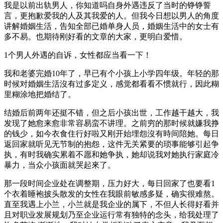
我是以前出轨男人，你知道吗自身外遇违反了当时的铮铮誓
言，更抱歉爱我的人及其我爱的人。但我今日想以男人的角度
讲解婚姻生活，告知全部已婚单身人员，婚姻生活中的女士有
多不易。也期待刚好看的文章的大家，更明白爱惜。
1个男人外遇的自诉，女性都应当看一下！
我和老婆完婚10年了，早已有个小孩上小学四年级。年轻的那
时候对婚姻生活沒有过多定义，感觉都看看不惯就行，因此糊
里糊涂地把婚结了。
结婚后前两年还挺不错，但之后小孩出世，工作越干越大，我
发现了她愈来愈非常容易蛮不讲理。之前穷的那时候就嫌我挣
的钱少，如今衣食住行好啦又刚开始埋怨沒有時间陪她。每日
返回家就听见无节制的抱怨，这件无关紧要的琐事能够引起争
执，有时我确实累着不愿和她争执，她却说我对她执行家庭冷
暴力，当众小孩面就哭起來了。
那一段时间企业处在调整期，压力好大，每日回家了也要看1
个衣着睡袍披头散发的女性在我眼前敏感多疑，确实很难熬。
直至我遇上小兰，小兰就是我企业的属下，不但人长得好看并
且对职业发展规划乃至企业运行常有独特的念头，给我处理了