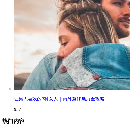
让男人喜欢的3种女人｜内外兼修魅力全攻略
937
热门内容