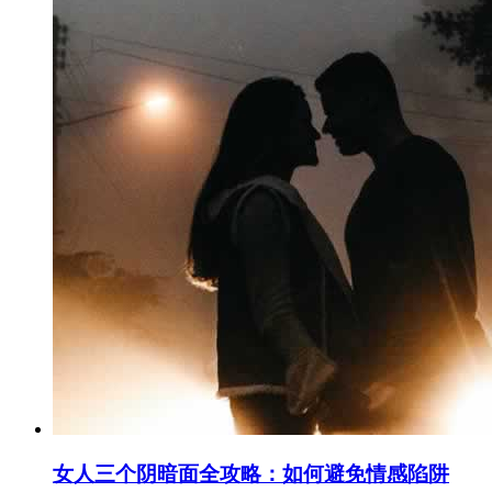
女人三个阴暗面全攻略：如何避免情感陷阱