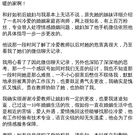
暖的家啊！
和好如初后媳妇与我基本上无话不说，原先她的姊妹详细介绍
了一名叫冷爱的婚姻家庭咨询师，网上很知名，有上百万粉
丝，专业替人处理情感婚姻问题，媳妇加了他手机微信依照他
的具体指导一步一步更改的。
他说那一段时间了解了冷爱教师以后对她的危害真很大，乃至
看我了她们的微信聊天记录。
我用心看了了因此微信聊天记录，另外也深陷了深深地的思
考。那一个一个感叹号如同对我们无音的征讨，我也不知道那
一段时间她是那么难熬，一不小心损害后憋住不联络我，默默
地承担被离异的工作压力，也要鼓足勇气去更改，我确实是愧
疚又愧疚。贵在教师协助了她，也协助了我。
我确实很谢谢冷爱教师让媳妇有一定的更改，也要我迷途知
返，已过这一10年婚姻生活的坎，假如你一直在婚姻生活中也
是相近的苦恼，爱人外遇，爱情挽回这些能够找那位冷爱，他
有工作经验有技术专业，语言尖锐的却无失溫柔，他会为了你
的情感服务保障。