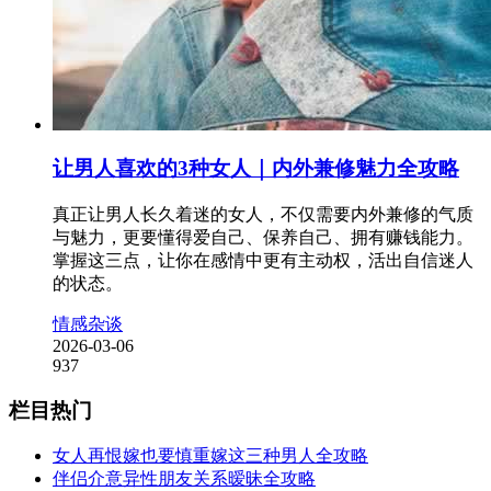
让男人喜欢的3种女人｜内外兼修魅力全攻略
真正让男人长久着迷的女人，不仅需要内外兼修的气质
与魅力，更要懂得爱自己、保养自己、拥有赚钱能力。
掌握这三点，让你在感情中更有主动权，活出自信迷人
的状态。
情感杂谈
2026-03-06
937
栏目热门
女人再恨嫁也要慎重嫁这三种男人全攻略
伴侣介意异性朋友关系暧昧全攻略