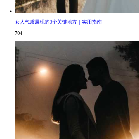
女人气质展现的3个关键地方｜实用指南
704