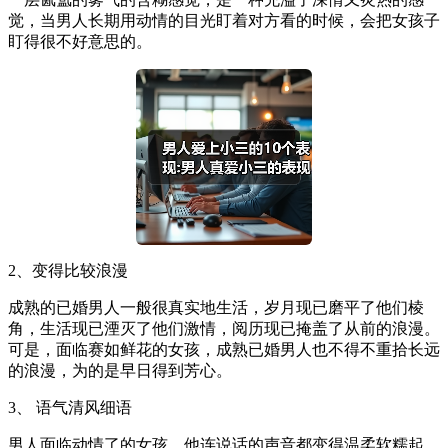
觉，当男人长期用动情的目光盯着对方看的时候，会把女孩子
盯得很不好意思的。
2、变得比较浪漫
成熟的已婚男人一般很真实地生活，岁月现已磨平了他们棱
角，生活现已湮灭了他们激情，阅历现已掩盖了从前的浪漫。
可是，面临赛如鲜花的女孩，成熟已婚男人也不得不重拾长远
的浪漫，为的是早日得到芳心。
3、 语气清风细语
男人面临动情了的女孩，他连说话的声音都变得温柔软糯起