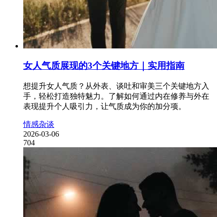
女人气质展现的3个关键地方｜实用指南
想提升女人气质？从外表、谈吐和审美三个关键地方入
手，轻松打造独特魅力。了解如何通过内在修养与外在
表现提升个人吸引力，让气质成为你的加分项。
情感杂谈
2026-03-06
704