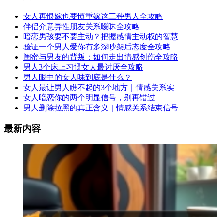
女人再恨嫁也要慎重嫁这三种男人全攻略
伴侣介意异性朋友关系暧昧全攻略
暗恋男孩要不要主动？把握感情主动权的智慧
验证一个男人爱你有多深吵架后态度全攻略
闺蜜与男友的背叛：如何走出情感创伤全攻略
男人3个床上习惯女人最讨厌全攻略
男人眼中的女人味到底是什么？
女人最让男人瞧不起的3个地方｜情感关系实
女人暗恋你的两个明显信号，别再错过
男人删除拉黑的真正含义｜情感关系结束信号
最新内容