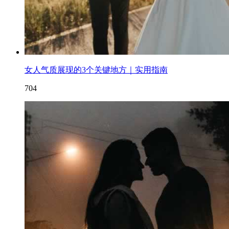
女人气质展现的3个关键地方｜实用指南
704