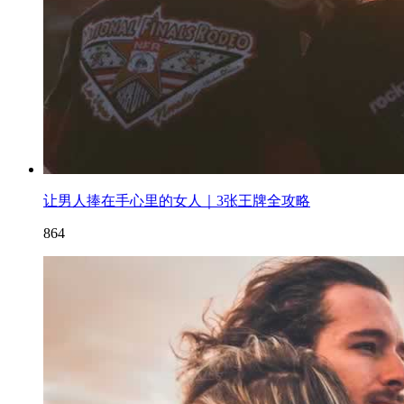
让男人捧在手心里的女人｜3张王牌全攻略
864