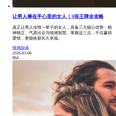
让男人捧在手心里的女人｜3张王牌全攻略
真正让男人珍惜一辈子的女人，具备三大核心优势：精
神独立、气质出众与情感智慧。掌握这三点，不仅赢得
爱情，更能收获长久幸福。
情感杂谈
2026-03-06
864