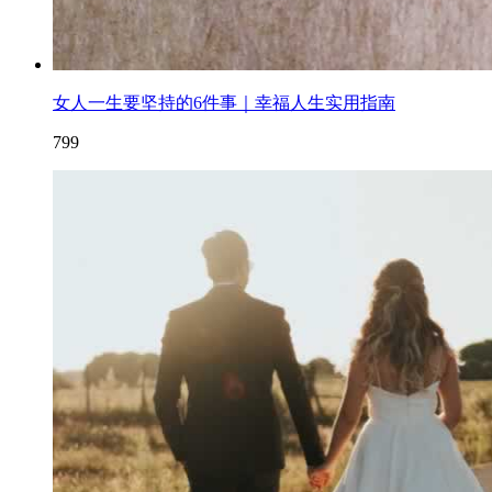
女人一生要坚持的6件事｜幸福人生实用指南
799