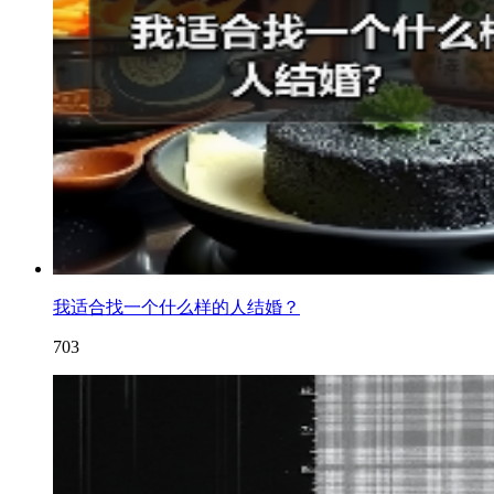
我适合找一个什么样的人结婚？
703