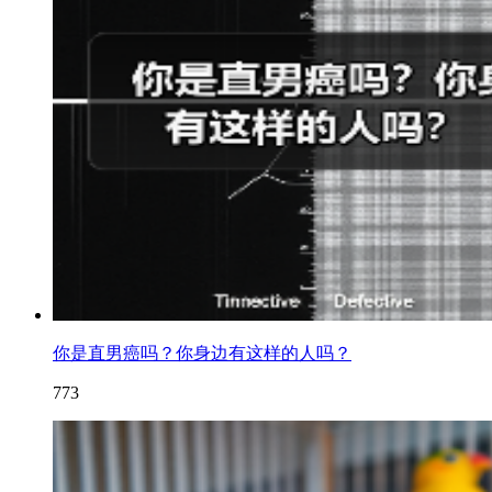
你是直男癌吗？你身边有这样的人吗？
773