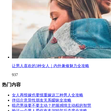
让男人喜欢的3种女人｜内外兼修魅力全攻略
937
热门内容
女人再恨嫁也要慎重嫁这三种男人全攻略
伴侣介意异性朋友关系暧昧全攻略
暗恋男孩要不要主动？把握感情主动权的智慧
验证一个男人爱你有多深吵架后态度全攻略