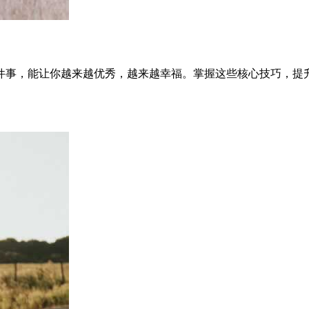
件事，能让你越来越优秀，越来越幸福。掌握这些核心技巧，提