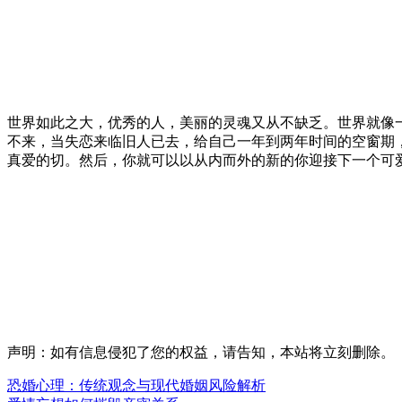
世界如此之大，优秀的人，美丽的灵魂又从不缺乏。世界就像
不来，当失恋来临旧人已去，给自己一年到两年时间的空窗期
真爱的切。然后，你就可以以从内而外的新的你迎接下一个可
声明：如有信息侵犯了您的权益，请告知，本站将立刻删除。
恐婚心理：传统观念与现代婚姻风险解析