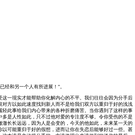
者已经和另一个人有所进展！”。
受这一现实才能帮助你化解内心的不平。我们往往会因为分手后
恨对方以如此速度找到新人而不是给我们双方以重归于好的浅浅
减轻此事给我们内心带来的各种折磨痛苦。当你遇到了这样的事
中多是人性如此，只不过他对爱的专注度不够。令你受伤的不是
澈澈长长远远，因为人是会变的，今天的他如此，未来某一天的
你以可能重归于好的假想，进而让你在失恋后能够好过一些。甚