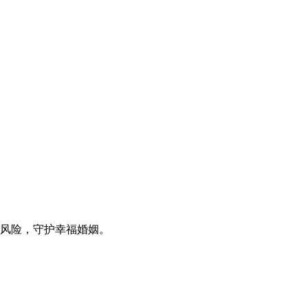
风险，守护幸福婚姻。