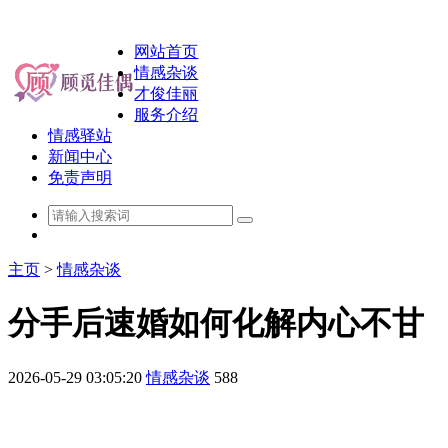
网站首页
情感杂谈
才俊佳丽
服务介绍
情感驿站
新闻中心
免责声明
主页
>
情感杂谈
分手后速婚如何化解内心不甘
2026-05-29 03:05:20
情感杂谈
588