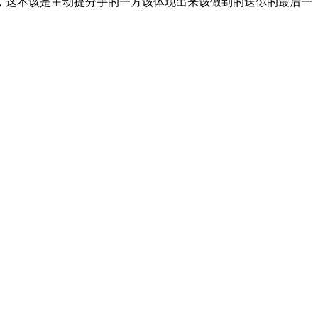
，这本该是主动提分手的一方该体现出来该做到的送你的最后一