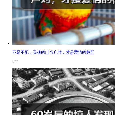
不是不配，灵魂的门当户对，才是爱情的标配
955