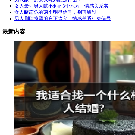
女人最让男人瞧不起的3个地方｜情感关系实
女人暗恋你的两个明显信号，别再错过
男人删除拉黑的真正含义｜情感关系结束信号
最新内容