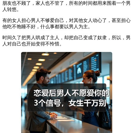
朋友也不顾了，家人也不管了，所有的时间都用来围着一个男
人转悠。
有的女人担心男人不够爱自己，对其他女人动心了，甚至担心
他吃不饱睡不好，什么事都要以男人为主。
时间久了把男人哄成了主人，却把自己变成了奴隶，所以，男
人对自己也开始变得不怜惜。