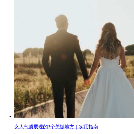
女人气质展现的3个关键地方｜实用指南