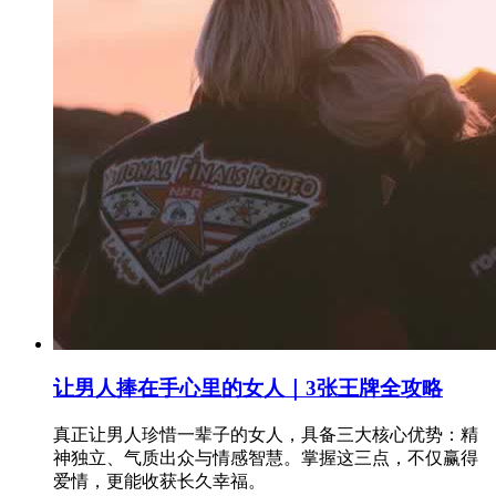
让男人捧在手心里的女人｜3张王牌全攻略
真正让男人珍惜一辈子的女人，具备三大核心优势：精
神独立、气质出众与情感智慧。掌握这三点，不仅赢得
爱情，更能收获长久幸福。