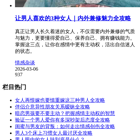
让男人喜欢的3种女人｜内外兼修魅力全攻略
真正让男人长久着迷的女人，不仅需要内外兼修的气质
与魅力，更要懂得爱自己、保养自己、拥有赚钱能力。
掌握这三点，让你在感情中更有主动权，活出自信迷人
的状态。
情感杂谈
2026-03-06
937
栏目热门
女人再恨嫁也要慎重嫁这三种男人全攻略
伴侣介意异性朋友关系暧昧全攻略
暗恋男孩要不要主动？把握感情主动权的智慧
验证一个男人爱你有多深吵架后态度全攻略
闺蜜与男友的背叛：如何走出情感创伤全攻略
男人3个床上习惯女人最讨厌全攻略
男人眼中的女人味到底是什么？