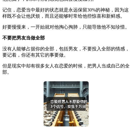
记住，恋爱当中最好的状态就是永远保留30%的神秘，因为这
样既不会让他厌烦，而且还能够时常给他些惊喜和新鲜感。
好要慢慢来，一开始就对他掏心掏肺，只能导致他不知珍惜。
不要把男友当做全部
没有人能够占据你的全部，包括男友，不要投入全部的情感，
要记着，你还有其它的事要做。
但是现实中却有很多女人在恋爱的时候，把男人当成自己的全
部。