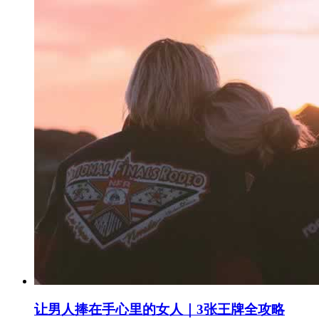
让男人捧在手心里的女人｜3张王牌全攻略