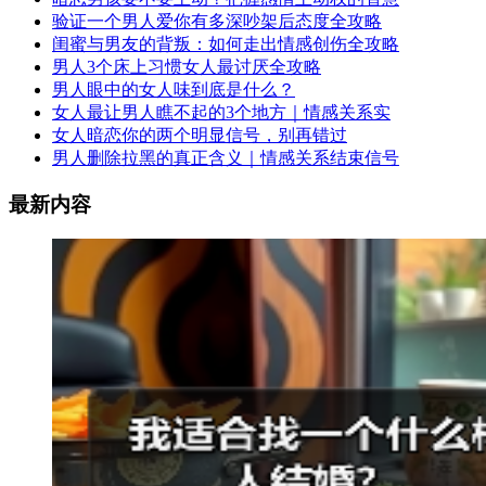
验证一个男人爱你有多深吵架后态度全攻略
闺蜜与男友的背叛：如何走出情感创伤全攻略
男人3个床上习惯女人最讨厌全攻略
男人眼中的女人味到底是什么？
女人最让男人瞧不起的3个地方｜情感关系实
女人暗恋你的两个明显信号，别再错过
男人删除拉黑的真正含义｜情感关系结束信号
最新内容