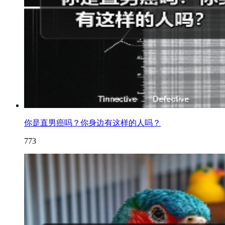
你是直男癌吗？你身边有这样的人吗？
773