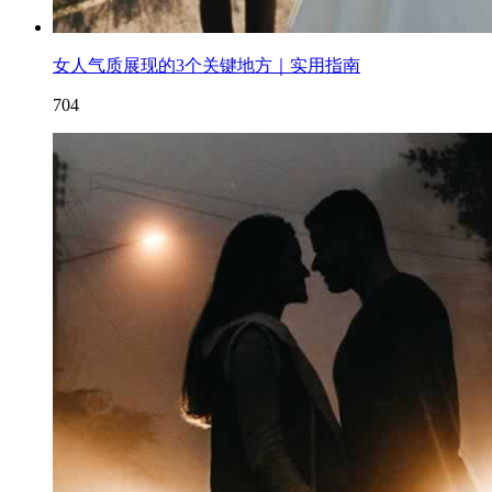
女人气质展现的3个关键地方｜实用指南
704