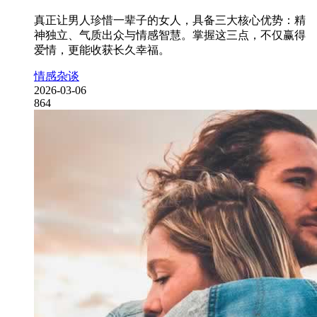
真正让男人珍惜一辈子的女人，具备三大核心优势：精
神独立、气质出众与情感智慧。掌握这三点，不仅赢得
爱情，更能收获长久幸福。
情感杂谈
2026-03-06
864