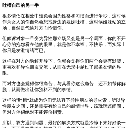
吐槽自己的另一半
很多情侣在相处中难免会因为性格和习惯而进行争吵，这时候
作为女人的你自然会想找身边的姐妹吐槽，这时候姐妹站的立
场，自然是气愤对方而怜惜你。
但倾诉对象一旦变为异性那立场又会是另一个局面，你的不开
心你的抱怨看在他的眼里，就是你不幸福，不快乐，而实际上
你只是发泄情绪而已。
这样在对方的劝解开导下，你就会觉得你们两个会更有默契，
更喜欢和异性朋友交流，从而在无形中越过了那条友情的界
限。
而对方也会觉得你很痛苦，与其看你这么痛苦，还不如帮你解
脱，从而做出让你预料不到的事情。
这样的”吐槽“就成为你们无法容下异性朋友的导火索，所以异
性朋友之间，还是需要有给自己的感情世界，该玩玩该闹闹，
但对方伴侣绝对不能评价指责。
所以，双方遇到问题，最好的解决方式就是冷静下来好好谈一