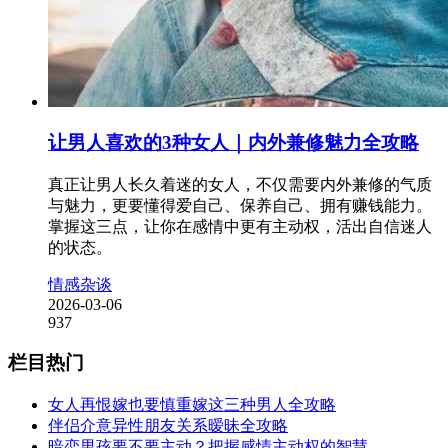
让男人喜欢的3种女人｜内外兼修魅力全攻略
真正让男人长久着迷的女人，不仅需要内外兼修的气质
与魅力，更要懂得爱自己、保养自己、拥有赚钱能力。
掌握这三点，让你在感情中更有主动权，活出自信迷人
的状态。
情感杂谈
2026-03-06
937
栏目热门
女人再恨嫁也要慎重嫁这三种男人全攻略
伴侣介意异性朋友关系暧昧全攻略
暗恋男孩要不要主动？把握感情主动权的智慧