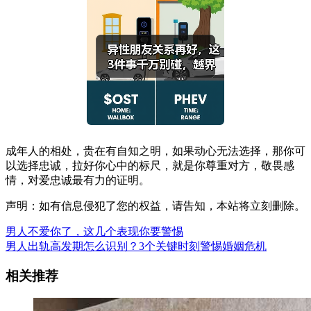
成年人的相处，贵在有自知之明，如果动心无法选择，那你可
以选择忠诚，拉好你心中的标尺，就是你尊重对方，敬畏感
情，对爱忠诚最有力的证明。
声明：如有信息侵犯了您的权益，请告知，本站将立刻删除。
男人不爱你了，这几个表现你要警惕
男人出轨高发期怎么识别？3个关键时刻警惕婚姻危机
相关推荐