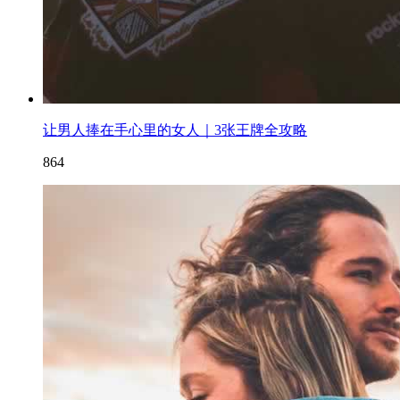
让男人捧在手心里的女人｜3张王牌全攻略
864