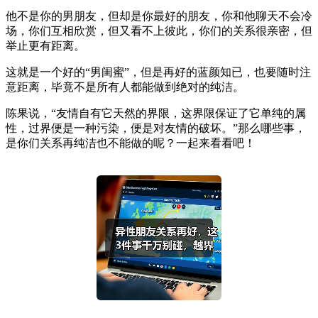
他不是你的男朋友，但却是你最好的朋友，你和他聊天不会冷
场，你们互相欣赏，但又看不上彼此，你们的关系很亲密，但
举止更有距离。
这就是一个好的“男闺蜜”，但是再好的蓝颜知已，也要随时注
意距离，毕竟不是所有人都能做到绝对的纯洁。
陈果说，“友情自有它天然的界限，这界限保证了它单纯的属
性，过界便是一种污染，便是对友情的破坏。”那么哪些事，
是你们关系再纯洁也不能做的呢？一起来看看吧！