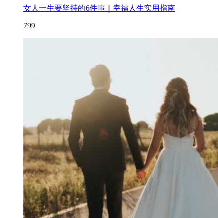
女人一生要坚持的6件事｜幸福人生实用指南
799