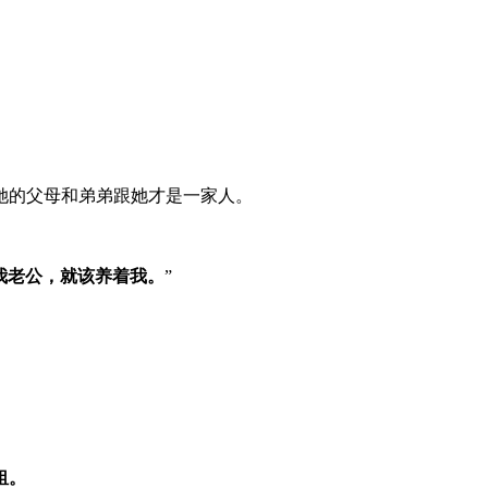
她的父母和弟弟跟她才是一家人。
我老公，就该养着我。
”
租。