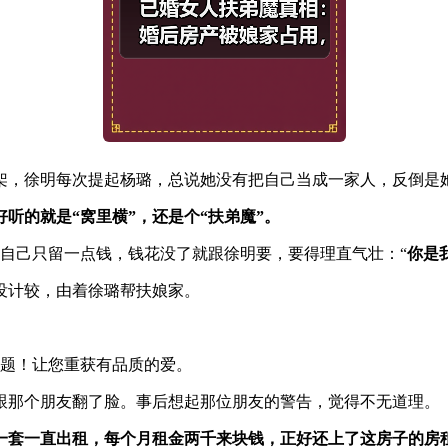
架，徐明每次提起杨璐，总说她没有把自己当成一家人，反倒是
听的就是“窝里横”，还是个“扶弟魔”。
自己只留一点钱，钱花没了就跟徐明要，要得理直气壮：“
你是
没计较，由着徐璐帮扶娘家。
题！让您重获有品质的爱。
跟那个朋友翻了脸。事后想起那位朋友的警告，觉得不无道理。
一套一直出租，每个月租金两千来块钱，正好还上了这房子的房