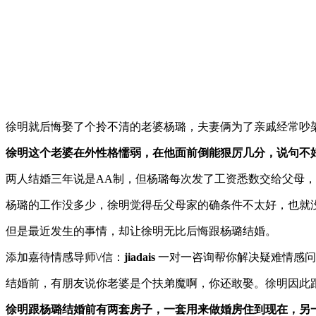
徐明就后悔娶了个拎不清的老婆杨璐，夫妻俩为了亲戚经常吵
徐明这个老婆在外性格懦弱，在他面前倒能狠厉几分，说句不好
两人结婚三年说是AA制，但杨璐每次发了工资悉数交给父母，
杨璐的工作没多少，徐明觉得岳父母家的确条件不太好，也就
但是最近发生的事情，却让徐明无比后悔跟杨璐结婚。
添加嘉待情感导师\/信：
jiadais
一对一咨询帮你解决疑难情感问
结婚前，有朋友说你老婆是个扶弟魔啊，你还敢娶。徐明因此
徐明跟杨璐结婚前有两套房子，一套用来做婚房住到现在，另