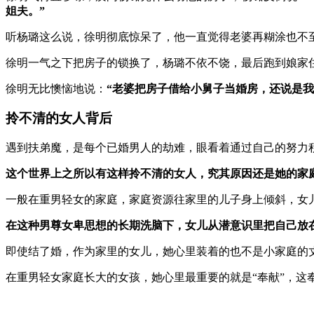
姐夫。”
听杨璐这么说，徐明彻底惊呆了，他一直觉得老婆再糊涂也不
徐明一气之下把房子的锁换了，杨璐不依不饶，最后跑到娘家
徐明无比懊恼地说：
“老婆把房子借给小舅子当婚房，还说是
拎不清的女人背后
遇到扶弟魔，是每个已婚男人的劫难，眼看着通过自己的努力
这个世界上之所以有这样拎不清的女人，究其原因还是她的家
一般在重男轻女的家庭，家庭资源往家里的儿子身上倾斜，女儿
在这种男尊女卑思想的长期洗脑下，女儿从潜意识里把自己放
即使结了婚，作为家里的女儿，她心里装着的也不是小家庭的
在重男轻女家庭长大的女孩，她心里最重要的就是“奉献”，这