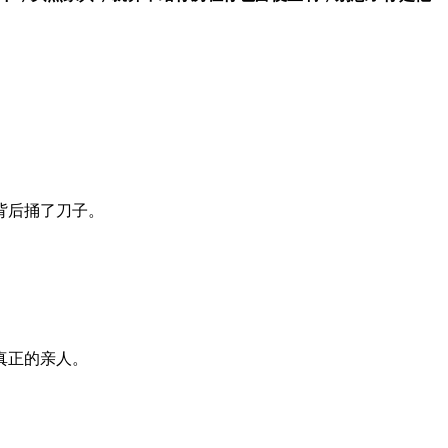
背后捅了刀子。
真正的亲人。
。