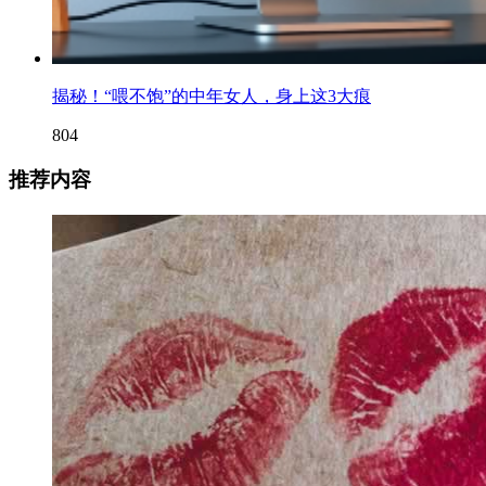
揭秘！“喂不饱”的中年女人，身上这3大痕
804
推荐内容