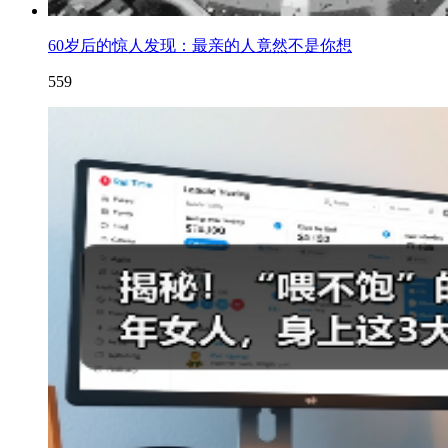
60岁后的惊人发现：最亲的人竟然不是你想
559