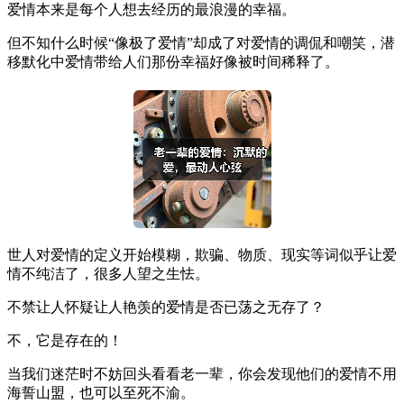
爱情本来是每个人想去经历的最浪漫的幸福。
但不知什么时候“像极了爱情”却成了对爱情的调侃和嘲笑，潜
移默化中爱情带给人们那份幸福好像被时间稀释了。
世人对爱情的定义开始模糊，欺骗、物质、现实等词似乎让爱
情不纯洁了，很多人望之生怯。
不禁让人怀疑让人艳羡的爱情是否已荡之无存了？
不，它是存在的！
当我们迷茫时不妨回头看看老一辈，你会发现他们的爱情不用
海誓山盟，也可以至死不渝。