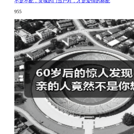
不是不配，灵魂的门当户对，才是爱情的标配
955