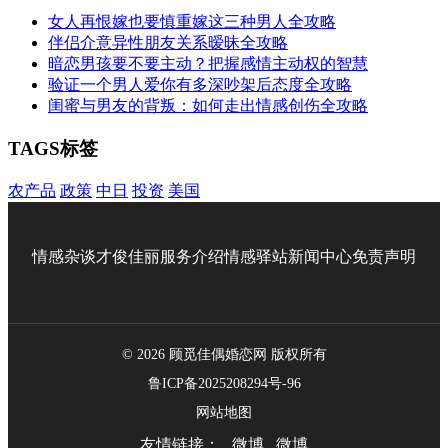
女人再恨嫁也要慎重嫁这三种男人全攻略
伴侣介意异性朋友关系暧昧全攻略
暗恋男孩要不要主动？把握感情主动权的智慧
验证一个男人爱你有多深吵架后态度全攻略
闺蜜与男友的背叛：如何走出情感创伤全攻略
TAGS标签
农产品
政策
中日
投资
美国
情感杂谈
才俊佳丽
服务介绍
情感驿站
新闻中心
免责声明
© 2026 顾觅佳偶婚恋网 版权所有
鲁ICP备2025208294号-96
网站地图
友情链接：
微博
微博