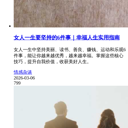
女人一生要坚持的6件事｜幸福人生实用指南
女人一生中坚持美丽、读书、善良、赚钱、运动和乐观6
件事，能让你越来越优秀，越来越幸福。掌握这些核心
技巧，提升自我价值，收获美好人生。
情感杂谈
2026-03-06
799