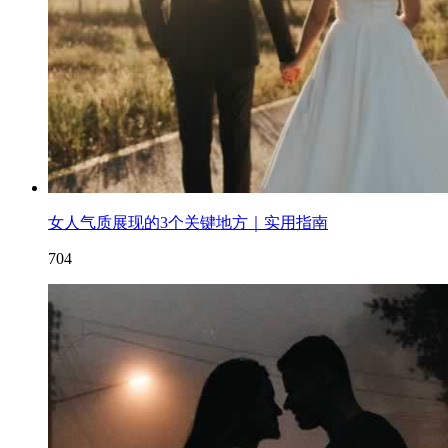
女人气质展现的3个关键地方｜实用指南
704