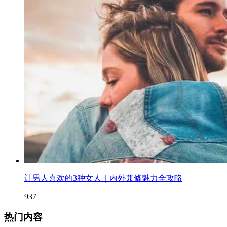
让男人喜欢的3种女人｜内外兼修魅力全攻略
937
热门内容