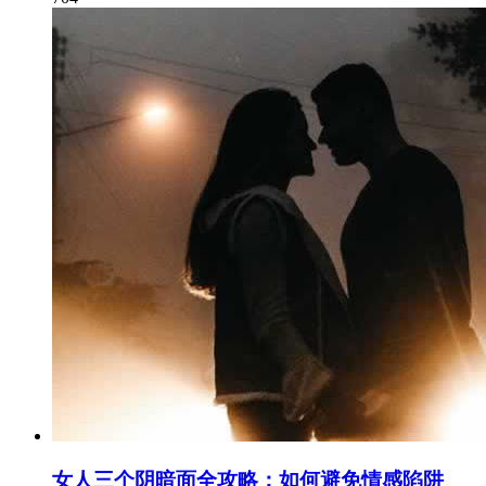
女人三个阴暗面全攻略：如何避免情感陷阱