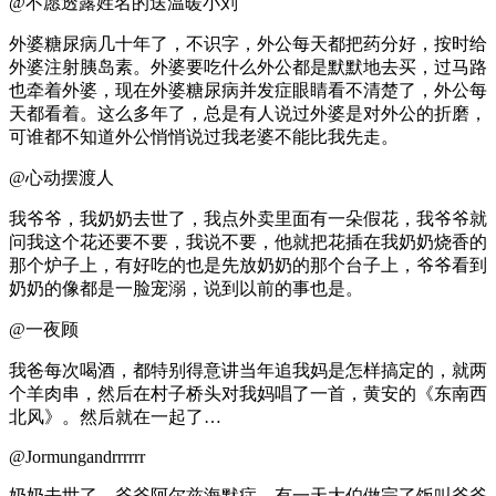
@不愿透露姓名的送温暖小刘
外婆糖尿病几十年了，不识字，外公每天都把药分好，按时给
外婆注射胰岛素。外婆要吃什么外公都是默默地去买，过马路
也牵着外婆，现在外婆糖尿病并发症眼睛看不清楚了，外公每
天都看着。这么多年了，总是有人说过外婆是对外公的折磨，
可谁都不知道外公悄悄说过我老婆不能比我先走。
@心动摆渡人
我爷爷，我奶奶去世了，我点外卖里面有一朵假花，我爷爷就
问我这个花还要不要，我说不要，他就把花插在我奶奶烧香的
那个炉子上，有好吃的也是先放奶奶的那个台子上，爷爷看到
奶奶的像都是一脸宠溺，说到以前的事也是。
@一夜顾
我爸每次喝酒，都特别得意讲当年追我妈是怎样搞定的，就两
个羊肉串，然后在村子桥头对我妈唱了一首，黄安的《东南西
北风》。然后就在一起了…
@Jormungandrrrrrr
奶奶去世了，爷爷阿尔兹海默症。有一天大伯做完了饭叫爷爷