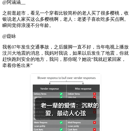
@阿涵涵__
之前逛超市，看见一个穿着比较简朴的老人买了很多樱桃，收
银说老人家买这么多樱桃啊，老人：老婆子喜欢吃多买点啊。
瞬间觉得浪漫不分年龄。
@薿眿
我爸07年发生交通事故，之后腿脚一直不好，当年电视上播放
汶川大地震的消息，我妈对我说，如果以后发生了地震，你就
赶快跑到安全的地方，我问，那你呢？她说“我就赶紧回家，
牵着你爸出来”