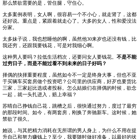
那么禁欲需要的是，管住腿，守住心。
太多案例表明，女人啊，很容易一个不小心，就走肾了，这都
还好说。重点是，紧跟着就走心了。大多的女人，性和爱没法
分家。
太多妹子说，我也想睡他的啊，虽然他30来岁也还没有钱，比
我还穷，还跟我要钱花，可是对我细心啊。
这种男人要吗？拉低生活档次，还要问女人要钱花。
不是不能
过穷日子，而是不能过看不到未来的日子好吗？
择偶的抉择重要程度，虽然如今不一定是终身大事，但也不亚
于买辆车买套房做个投资吧？公司里的供应商，好歹也要货比
三家，三家起比选或者投标。怎么姑娘们在择偶的时候，欲念
一起，就一头扎进入，赔上幸福？
苏晴自己挣钱自己花，跳槽之后，很快通过努力，度过了最穷
的那段时间。如今，有两套房，刚换了奔驰新车。这时候，她
禁欲了很久。
她说，与其把精力消耗在无所谓的男人身上，为什么不用在提
升自己和努力赚钱上？至少，我要随时做好准备，以最好的状