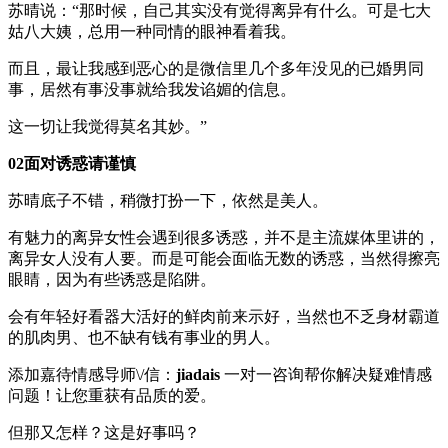
苏晴说：“那时候，自己其实没有觉得离异有什么。可是七大
姑八大姨，总用一种同情的眼神看着我。
而且，最让我感到恶心的是微信里几个多年没见的已婚男同
事，居然有事没事就给我发谄媚的信息。
这一切让我觉得莫名其妙。”
02面对诱惑请谨慎
苏晴底子不错，稍微打扮一下，依然是美人。
有魅力的离异女性会遇到很多诱惑，并不是主流媒体里讲的，
离异女人没有人要。而是可能会面临无数的诱惑，当然得擦亮
眼睛，因为有些诱惑是陷阱。
会有年轻好看器大活好的鲜肉前来示好，当然也不乏身材霸道
的肌肉男、也不缺有钱有事业的男人。
添加嘉待情感导师\/信：
jiadais
一对一咨询帮你解决疑难情感
问题！让您重获有品质的爱。
但那又怎样？这是好事吗？