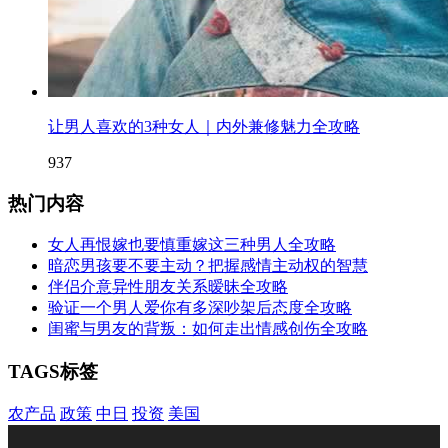
让男人喜欢的3种女人｜内外兼修魅力全攻略
937
热门内容
女人再恨嫁也要慎重嫁这三种男人全攻略
暗恋男孩要不要主动？把握感情主动权的智慧
伴侣介意异性朋友关系暧昧全攻略
验证一个男人爱你有多深吵架后态度全攻略
闺蜜与男友的背叛：如何走出情感创伤全攻略
TAGS标签
农产品
政策
中日
投资
美国