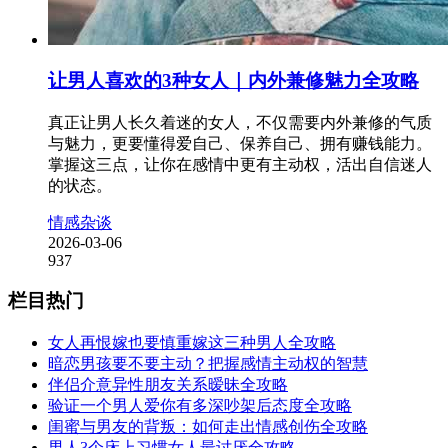
让男人喜欢的3种女人｜内外兼修魅力全攻略
真正让男人长久着迷的女人，不仅需要内外兼修的气质
与魅力，更要懂得爱自己、保养自己、拥有赚钱能力。
掌握这三点，让你在感情中更有主动权，活出自信迷人
的状态。
情感杂谈
2026-03-06
937
栏目热门
女人再恨嫁也要慎重嫁这三种男人全攻略
暗恋男孩要不要主动？把握感情主动权的智慧
伴侣介意异性朋友关系暧昧全攻略
验证一个男人爱你有多深吵架后态度全攻略
闺蜜与男友的背叛：如何走出情感创伤全攻略
男人3个床上习惯女人最讨厌全攻略