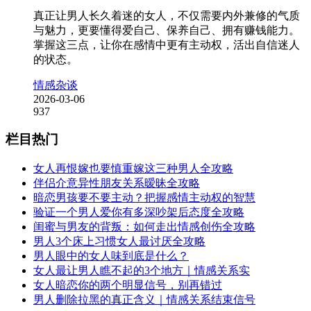
真正让男人长久着迷的女人，不仅需要内外兼修的气质
与魅力，更要懂得爱自己、保养自己、拥有赚钱能力。
掌握这三点，让你在感情中更有主动权，活出自信迷人
的状态。
情感杂谈
2026-03-06
937
栏目热门
女人再恨嫁也要慎重嫁这三种男人全攻略
伴侣介意异性朋友关系暧昧全攻略
暗恋男孩要不要主动？把握感情主动权的智慧
验证一个男人爱你有多深吵架后态度全攻略
闺蜜与男友的背叛：如何走出情感创伤全攻略
男人3个床上习惯女人最讨厌全攻略
男人眼中的女人味到底是什么？
女人最让男人瞧不起的3个地方｜情感关系实
女人暗恋你的两个明显信号，别再错过
男人删除拉黑的真正含义｜情感关系结束信号