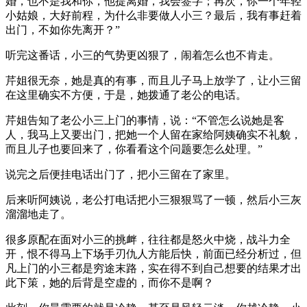
婚，也不是我和你，他提离婚，我会签字；再次，你一个年轻
小姑娘，大好前程，为什么非要做人小三？最后，我有事赶着
出门，不如你先离开？”
听完这番话，小三的气势更凶狠了，闹着怎么也不肯走。
芹姐很无奈，她是真的有事，而且儿子马上放学了，让小三留
在这里确实不方便，于是，她拨通了老公的电话。
芹姐告知了老公小三上门的事情，说：“不管怎么说她是客
人，我马上又要出门，把她一个人留在家给阿姨确实不礼貌，
而且儿子也要回来了，你看看这个问题要怎么处理。”
说完之后便挂电话出门了，把小三留在了家里。
后来听阿姨说，老公打电话把小三狠狠骂了一顿，然后小三灰
溜溜地走了。
很多原配在面对小三的挑衅，往往都是怒火中烧，战斗力全
开，恨不得马上下场手刃仇人方能后快，前面已经分析过，但
凡上门的小三都是穷途末路，实在得不到自己想要的结果才出
此下策，她的后背是空虚的，而你不是啊？