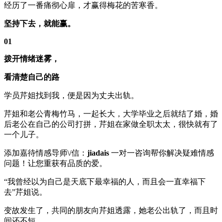
经历了一番痛彻心扉，才赢得梅花的苦寒香。
坚持下去，就能赢。
01
拨开情绪迷雾，
看清楚自己的路
学员芹姐找到我，便是因为丈夫出轨。
芹姐和老公青梅竹马，一起长大，大学毕业之后就结了婚，婚
后老公在自己的公司打拼，芹姐在家做全职太太，很快就有了
一个儿子。
添加嘉待情感导师\/信：
jiadais
一对一咨询帮你解决疑难情感
问题！让您重获有品质的爱。
“我曾经以为自己是天底下最幸福的人，而且会一直幸福下
去”芹姐说。
变故发生了，共同的朋友向芹姐透露，她老公出轨了，而且时
间还不短。