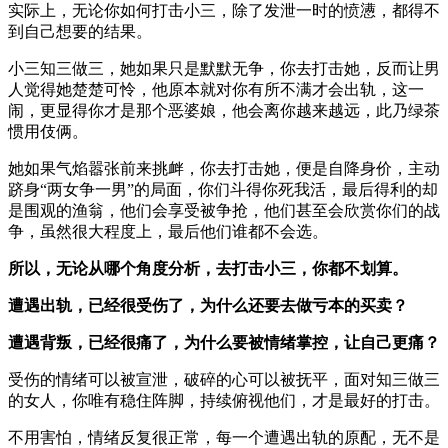
实际上，无论你如何打击小三，除了发泄一时的愤懑，都得不
到自己想要的结果。
小三知三做三，她如果只是默默无争，你去打击她，反而让男
人觉得她楚楚可怜，他原本就对你有所不满才会出轨，这一
闹，更显得你才是那个恶婆娘，他会离你越来越远，此乃绿茶
惯用伎俩。
她如果气焰嚣张前来挑衅，你去打击她，便是自降身价，主动
跻身“两女争一男”的局面，你们斗得你死我活，最后得利的却
是围观的渔翁，他们会享受被争抢，他们甚至会欣赏你们的战
争，虽然很大程度上，最后他们谁都不会选。
所以，无论从哪个角度分析，去打击小三，你都不划算。
遭遇出轨，已经很受伤了，为什么还要去做亏本的买卖？
遭遇背叛，已经很痛了，为什么要被情绪掌控，让自己更痛？
受伤的情绪可以被宣泄，破碎的心可以被抚平，面对知三做三
的女人，你唯有稳住阵脚，持续俯视他们，才是最好的打击。
不用害怕，情绪反复很正常，每一个遭遇出轨的原配，无不是