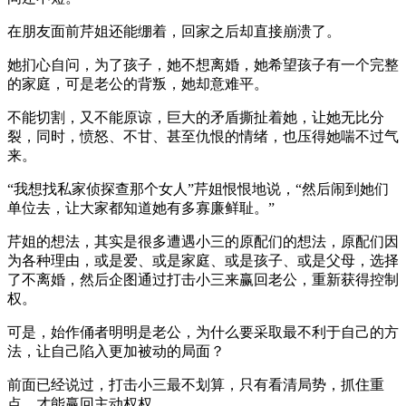
在朋友面前芹姐还能绷着，回家之后却直接崩溃了。
她扪心自问，为了孩子，她不想离婚，她希望孩子有一个完整
的家庭，可是老公的背叛，她却意难平。
不能切割，又不能原谅，巨大的矛盾撕扯着她，让她无比分
裂，同时，愤怒、不甘、甚至仇恨的情绪，也压得她喘不过气
来。
“我想找私家侦探查那个女人”芹姐恨恨地说，“然后闹到她们
单位去，让大家都知道她有多寡廉鲜耻。”
芹姐的想法，其实是很多遭遇小三的原配们的想法，原配们因
为各种理由，或是爱、或是家庭、或是孩子、或是父母，选择
了不离婚，然后企图通过打击小三来赢回老公，重新获得控制
权。
可是，始作俑者明明是老公，为什么要采取最不利于自己的方
法，让自己陷入更加被动的局面？
前面已经说过，打击小三最不划算，只有看清局势，抓住重
点，才能赢回主动权权。