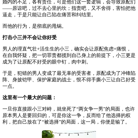
婚内的不足，各有责任，可是他们这一套逻辑，会导致原配们
——原谅吧，过不去心里的坎；指责吧，又不舍得，害怕把他
逼走，于是只能让自己陷在痛苦和纠结里。
而他的行为，是彻底的甩锅。
打击小三并不会让你好受
男人的理直气壮+活生生的小三，确实会让原配焦虑+痛恨，
在自我怀疑，把一切罪责都揽到自己身上的前提下，小三更是
成为了让原配不好受的眼中钉，肉中刺。
于是，犯错的男人变成了最无辜的受害者，原配成为了冲锋陷
阵、身披铠甲、保护家庭的战士，恨不得手撕小三让自己好受
一点。
这里有一个最大的问题：
一旦你直接跟小三对峙，就坐死了“两女争一男”的局面，也许
原本男人是要回归的，可是你这一争，反而给了他选择的权
利，把自己放在了“被选择”的局面，这一局，你便是输了。