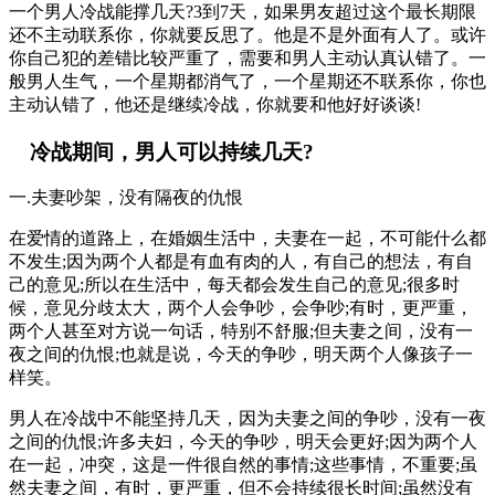
一个男人冷战能撑几天?3到7天，如果男友超过这个最长期限
还不主动联系你，你就要反思了。他是不是外面有人了。或许
你自己犯的差错比较严重了，需要和男人主动认真认错了。一
般男人生气，一个星期都消气了，一个星期还不联系你，你也
主动认错了，他还是继续冷战，你就要和他好好谈谈!
冷战期间，男人可以持续几天?
一.夫妻吵架，没有隔夜的仇恨
在爱情的道路上，在婚姻生活中，夫妻在一起，不可能什么都
不发生;因为两个人都是有血有肉的人，有自己的想法，有自
己的意见;所以在生活中，每天都会发生自己的意见;很多时
候，意见分歧太大，两个人会争吵，会争吵;有时，更严重，
两个人甚至对方说一句话，特别不舒服;但夫妻之间，没有一
夜之间的仇恨;也就是说，今天的争吵，明天两个人像孩子一
样笑。
男人在冷战中不能坚持几天，因为夫妻之间的争吵，没有一夜
之间的仇恨;许多夫妇，今天的争吵，明天会更好;因为两个人
在一起，冲突，这是一件很自然的事情;这些事情，不重要;虽
然夫妻之间，有时，更严重，但不会持续很长时间;虽然没有