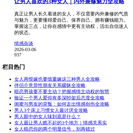
让男人喜欢的3种女人｜内外兼修魅力全攻略
真正让男人长久着迷的女人，不仅需要内外兼修的气质
与魅力，更要懂得爱自己、保养自己、拥有赚钱能力。
掌握这三点，让你在感情中更有主动权，活出自信迷人
的状态。
情感杂谈
2026-03-06
937
栏目热门
女人再恨嫁也要慎重嫁这三种男人全攻略
伴侣介意异性朋友关系暧昧全攻略
暗恋男孩要不要主动？把握感情主动权的智慧
验证一个男人爱你有多深吵架后态度全攻略
闺蜜与男友的背叛：如何走出情感创伤全攻略
男人3个床上习惯女人最讨厌全攻略
男人眼中的女人味到底是什么？
女人最让男人瞧不起的3个地方｜情感关系实
女人暗恋你的两个明显信号，别再错过