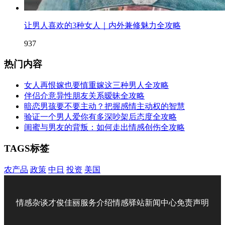
让男人喜欢的3种女人｜内外兼修魅力全攻略
937
热门内容
女人再恨嫁也要慎重嫁这三种男人全攻略
伴侣介意异性朋友关系暧昧全攻略
暗恋男孩要不要主动？把握感情主动权的智慧
验证一个男人爱你有多深吵架后态度全攻略
闺蜜与男友的背叛：如何走出情感创伤全攻略
TAGS标签
农产品
政策
中日
投资
美国
情感杂谈
才俊佳丽
服务介绍
情感驿站
新闻中心
免责声明