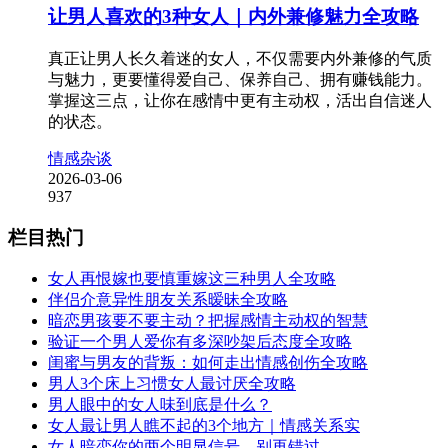
让男人喜欢的3种女人｜内外兼修魅力全攻略
真正让男人长久着迷的女人，不仅需要内外兼修的气质
与魅力，更要懂得爱自己、保养自己、拥有赚钱能力。
掌握这三点，让你在感情中更有主动权，活出自信迷人
的状态。
情感杂谈
2026-03-06
937
栏目热门
女人再恨嫁也要慎重嫁这三种男人全攻略
伴侣介意异性朋友关系暧昧全攻略
暗恋男孩要不要主动？把握感情主动权的智慧
验证一个男人爱你有多深吵架后态度全攻略
闺蜜与男友的背叛：如何走出情感创伤全攻略
男人3个床上习惯女人最讨厌全攻略
男人眼中的女人味到底是什么？
女人最让男人瞧不起的3个地方｜情感关系实
女人暗恋你的两个明显信号，别再错过