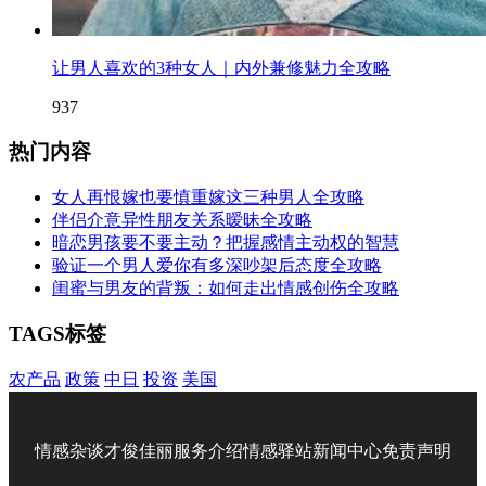
让男人喜欢的3种女人｜内外兼修魅力全攻略
937
热门内容
女人再恨嫁也要慎重嫁这三种男人全攻略
伴侣介意异性朋友关系暧昧全攻略
暗恋男孩要不要主动？把握感情主动权的智慧
验证一个男人爱你有多深吵架后态度全攻略
闺蜜与男友的背叛：如何走出情感创伤全攻略
TAGS标签
农产品
政策
中日
投资
美国
情感杂谈
才俊佳丽
服务介绍
情感驿站
新闻中心
免责声明