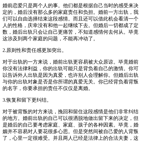
婚前恋爱只是两个人的事。他们都是根据自己当时的感受来决
定的，婚后没有那么多的家庭责任和负担。婚前一方出轨，我
们可以自由选择结束这段感情。而且还可以借此机会看清一个
人的性格，庆幸没有和他一起继续下去。但婚后一切都成了定
数，婚后出轨只会让自己更痛苦，不知道感情何去何从。毕竟
这涉及到两个家庭的问题，不能再冲动了。
2.原则性和责任感更加突出。
对于出轨的一方来说，婚前出轨更容易被大众原谅。毕竟婚前
你没有法律利益，你的出轨可能只是背负着自己的激情。你可
以告诉外人出轨是因为真爱，也许别人会理解你。但婚后出轨
与你的出轨对象是否是你所谓的真爱无关。你已经背负着背叛
的名字，你要承担的责任不仅仅是离婚。
3.恢复和留下更纠结。
对于被背叛的对方来说，挽回和留住这段感情是他们非常纠结
的地方。婚前出轨的自己可以很洒脱地做出留下来的决定，但
是婚后的自己要考虑家庭、家庭、孩子的各种因素。毕竟，婚
姻并不容易对人要花很多心思。但是突然间被自己爱的人背叛
了，心里一定很难受。并且两人已经是法律上的合法夫妻，这