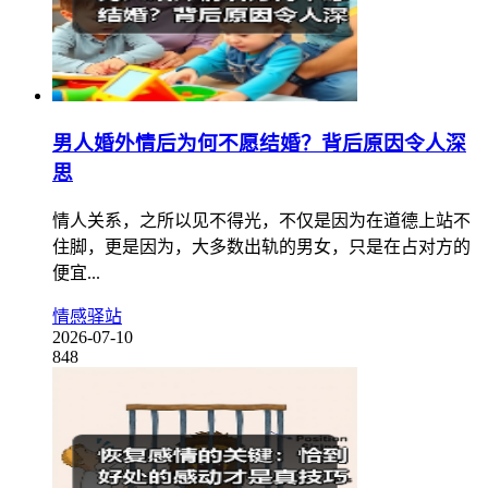
男人婚外情后为何不愿结婚？背后原因令人深
思
情人关系，之所以见不得光，不仅是因为在道德上站不
住脚，更是因为，大多数出轨的男女，只是在占对方的
便宜...
情感驿站
2026-07-10
848