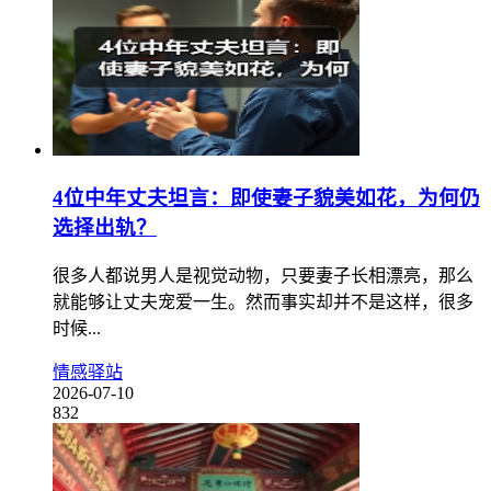
4位中年丈夫坦言：即使妻子貌美如花，为何仍
选择出轨？
很多人都说男人是视觉动物，只要妻子长相漂亮，那么
就能够让丈夫宠爱一生。然而事实却并不是这样，很多
时候...
情感驿站
2026-07-10
832