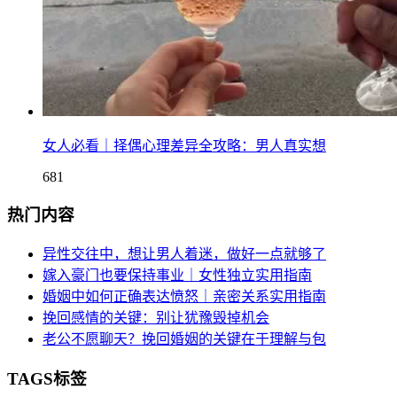
女人必看｜择偶心理差异全攻略：男人真实想
681
热门内容
异性交往中，想让男人着迷，做好一点就够了
嫁入豪门也要保持事业｜女性独立实用指南
婚姻中如何正确表达愤怒｜亲密关系实用指南
挽回感情的关键：别让犹豫毁掉机会
老公不愿聊天？挽回婚姻的关键在于理解与包
TAGS标签