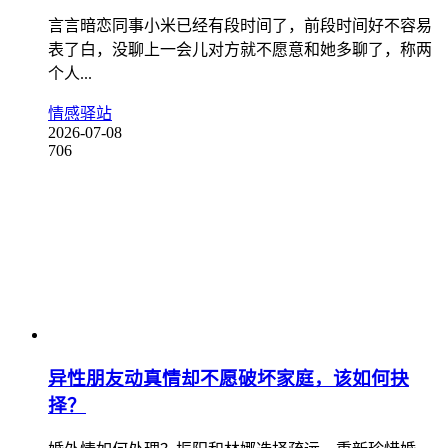
言言暗恋同事小米已经有段时间了，前段时间好不容易
表了白，没聊上一会儿对方就不愿意和她多聊了，称两
个人...
情感驿站
2026-07-08
706
异性朋友动真情却不愿破坏家庭，该如何抉
择？