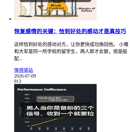
恢复感情的关键：恰到好处的感动才是真技巧
这样恰到好处的感动对方，让你更快成功挽回他。 小雅
和大军是同一所学校的留学生，两人郎才女貌，很是般
配...
情感驿站
2026-07-09
913