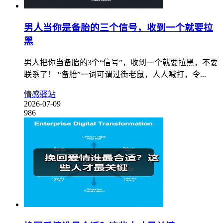
男人当你是备胎的三个信号，收到一个就要拉
黑
男人把你当备胎的3个“信号”，收到一个就要拉黑，不要
联系了！ “备胎”一词可谓过街老鼠，人人喊打，令...
情感驿站
2026-07-09
986