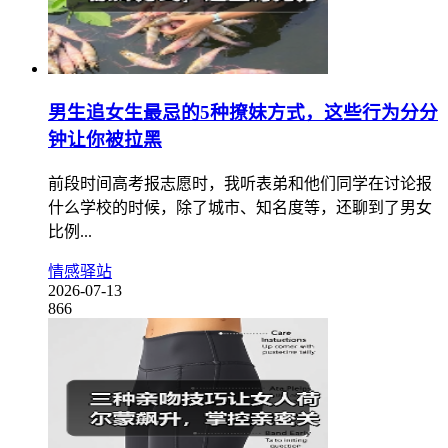
男生追女生最忌的5种撩妹方式，这些行为分分
钟让你被拉黑
前段时间高考报志愿时，我听表弟和他们同学在讨论报
什么学校的时候，除了城市、知名度等，还聊到了男女
比例...
情感驿站
2026-07-13
866