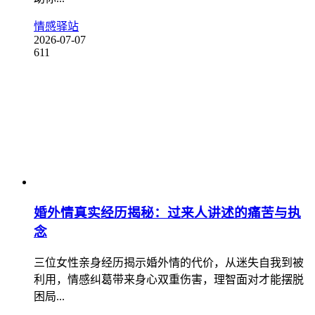
情感驿站
2026-07-07
611
婚外情真实经历揭秘：过来人讲述的痛苦与执
念
三位女性亲身经历揭示婚外情的代价，从迷失自我到被
利用，情感纠葛带来身心双重伤害，理智面对才能摆脱
困局...