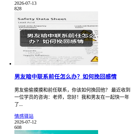
2026-07-13
828
男友暗中联系前任怎么办？如何挽回感情
男友偷偷摸摸和前任联系，你该如何挽回他？ 最近收到
一位学员的咨询：老师，您好！我和男友在一起快一年
了...
情感驿站
2026-07-12
608