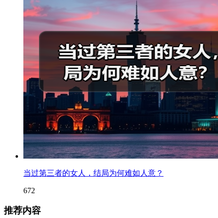
当过第三者的女人，结局为何难如人意？
672
推荐内容