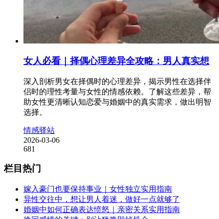
女人必看｜择偶心理差异全攻略：男人真实想
深入剖析男女在择偶时的心理差异，揭示男性在选择伴
侣时的理性考量与女性的情感依赖。了解这些差异，帮
助女性更清晰认知恋爱与婚姻中的真实需求，做出明智
选择。
情感驿站
2026-03-06
681
栏目热门
嫁入豪门也要保持事业｜女性独立实用指南
异性交往中，想让男人着迷，做好一点就够了
婚姻中如何正确表达愤怒｜亲密关系实用指南