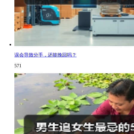
误会导致分手，还能挽回吗？
571