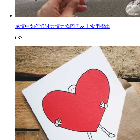
感情中如何通过共情力挽回男友｜实用指南
633