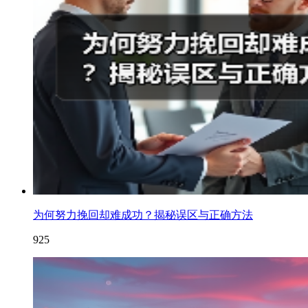
为何努力挽回却难成功？揭秘误区与正确方法
925