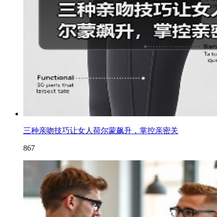
三种亲吻技巧让女人荷尔蒙飙升，掌控亲密关
867