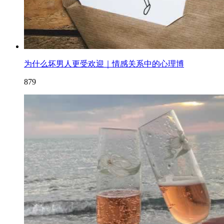
为什么坏男人更受欢迎｜情感关系中的心理博
879