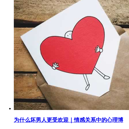
为什么坏男人更受欢迎｜情感关系中的心理博