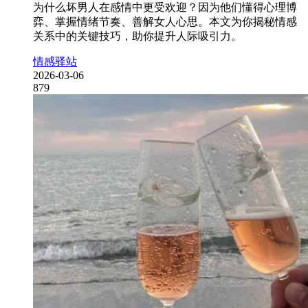
为什么坏男人在感情中更受欢迎？因为他们懂得心理博
弈、掌握情绪节奏、善解女人心思。本文为你揭秘情感
关系中的关键技巧，助你提升人际吸引力。
情感驿站
2026-03-06
879