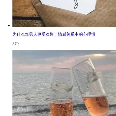
为什么坏男人更受欢迎｜情感关系中的心理博
879