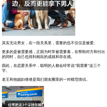
其实无论男女，在一段关系里，需要的也不仅仅是被爱。
更多的是被需要感，正因为时常被需要着，在帮助对方和付出
的同时，自己也得到相应的成就和存在感。
因此，在恋爱关系中，聪明的人都会经常说“我需要”这三个
字。
老王和他媳妇倩倩是我们朋友圈里的一对模范情侣。