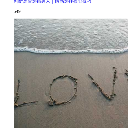
判断是否选错男人｜情感选择核心技巧
549