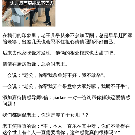
在我们的印象里，老王几乎从来不参加应酬，总是早早赶回家
陪老婆，出差几天也会忍不住担心倩倩照顾不好自己。
后来去他家吃饭才发现，他俩的相处模式也太甜了吧。
倩倩在厨房做饭，总会叫老王。
一会说：“老公，你帮我杀鱼好不好，我不敢杀”。
一会说：“老公，你帮我弄个果盘给大家好嘛，我腾不开手”。
添加嘉待情感导师\/信：
jiadais
一对一咨询帮你解决恋爱情感
问题！
我们都调侃老王，你这是养了个女儿吗？
老王笑嘻嘻的说：“不，本人一直乐在其中呀，你们不觉得在
这个世上有个人一直需要着你，这种感觉真的很棒吗？“