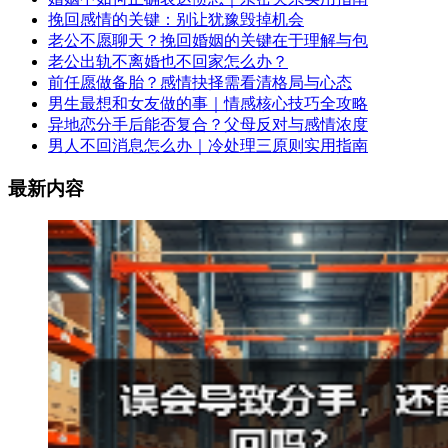
挽回感情的关键：别让犹豫毁掉机会
老公不愿聊天？挽回婚姻的关键在于理解与包
老公出轨不离婚也不回家怎么办？
前任愿做备胎？感情抉择需看清格局与心态
男生最想和女友做的事｜情感核心技巧全攻略
异地恋分手后能否复合？父母反对与感情浓度
男人不回消息怎么办｜冷处理三原则实用指南
最新内容