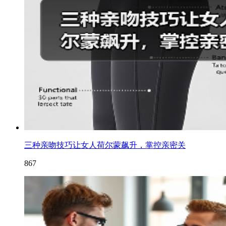
三种亲吻技巧让女人荷尔蒙飙升，掌控亲密关
867