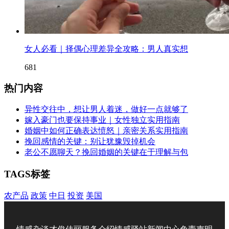
女人必看｜择偶心理差异全攻略：男人真实想
681
热门内容
异性交往中，想让男人着迷，做好一点就够了
嫁入豪门也要保持事业｜女性独立实用指南
婚姻中如何正确表达愤怒｜亲密关系实用指南
挽回感情的关键：别让犹豫毁掉机会
老公不愿聊天？挽回婚姻的关键在于理解与包
TAGS标签
农产品
政策
中日
投资
美国