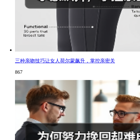
三种亲吻技巧让女人荷尔蒙飙升，掌控亲密关
867