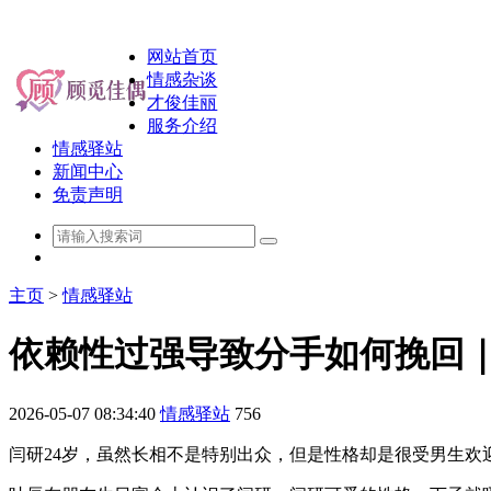
网站首页
情感杂谈
才俊佳丽
服务介绍
情感驿站
新闻中心
免责声明
主页
>
情感驿站
依赖性过强导致分手如何挽回
2026-05-07 08:34:40
情感驿站
756
闫研24岁，虽然长相不是特别出众，但是性格却是很受男生欢