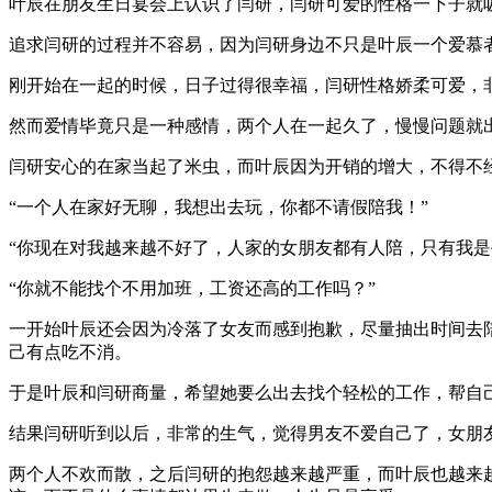
叶辰在朋友生日宴会上认识了闫研，闫研可爱的性格一下子就
追求闫研的过程并不容易，因为闫研身边不只是叶辰一个爱慕
刚开始在一起的时候，日子过得很幸福，闫研性格娇柔可爱，
然而爱情毕竟只是一种感情，两个人在一起久了，慢慢问题就
闫研安心的在家当起了米虫，而叶辰因为开销的增大，不得不
“一个人在家好无聊，我想出去玩，你都不请假陪我！”
“你现在对我越来越不好了，人家的女朋友都有人陪，只有我是
“你就不能找个不用加班，工资还高的工作吗？”
一开始叶辰还会因为冷落了女友而感到抱歉，尽量抽出时间去
己有点吃不消。
于是叶辰和闫研商量，希望她要么出去找个轻松的工作，帮自
结果闫研听到以后，非常的生气，觉得男友不爱自己了，女朋
两个人不欢而散，之后闫研的抱怨越来越严重，而叶辰也越来