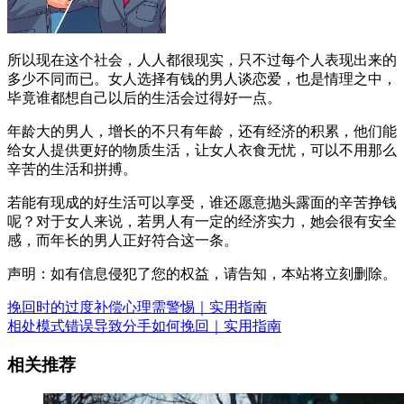
所以现在这个社会，人人都很现实，只不过每个人表现出来的
多少不同而已。女人选择有钱的男人谈恋爱，也是情理之中，
毕竟谁都想自己以后的生活会过得好一点。
年龄大的男人，增长的不只有年龄，还有经济的积累，他们能
给女人提供更好的物质生活，让女人衣食无忧，可以不用那么
辛苦的生活和拼搏。
若能有现成的好生活可以享受，谁还愿意抛头露面的辛苦挣钱
呢？对于女人来说，若男人有一定的经济实力，她会很有安全
感，而年长的男人正好符合这一条。
声明：如有信息侵犯了您的权益，请告知，本站将立刻删除。
挽回时的过度补偿心理需警惕｜实用指南
相处模式错误导致分手如何挽回｜实用指南
相关推荐