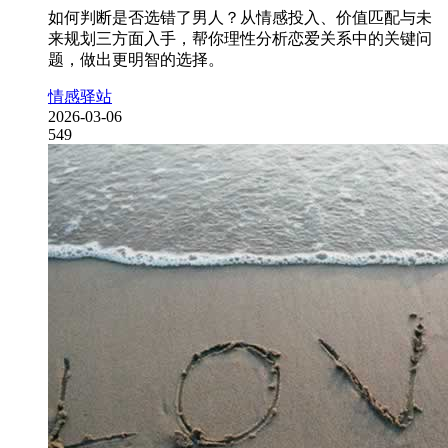
如何判断是否选错了男人？从情感投入、价值匹配与未
来规划三方面入手，帮你理性分析恋爱关系中的关键问
题，做出更明智的选择。
情感驿站
2026-03-06
549