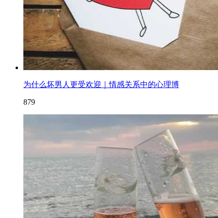
为什么坏男人更受欢迎｜情感关系中的心理博
879