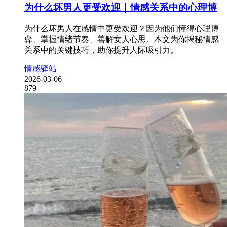
为什么坏男人更受欢迎｜情感关系中的心理博
为什么坏男人在感情中更受欢迎？因为他们懂得心理博
弈、掌握情绪节奏、善解女人心思。本文为你揭秘情感
关系中的关键技巧，助你提升人际吸引力。
情感驿站
2026-03-06
879