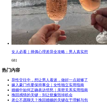
女人必看｜择偶心理差异全攻略：男人真实想
681
热门内容
异性交往中，想让男人着迷，做好一点就够了
嫁入豪门也要保持事业｜女性独立实用指南
婚姻中如何正确表达愤怒｜亲密关系实用指南
挽回感情的关键：别让犹豫毁掉机会
老公不愿聊天？挽回婚姻的关键在于理解与包