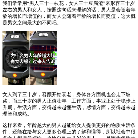
我们常常用“男人三十一枝花，女人三十豆腐渣”来形容三十岁
左右的男人和女人，按照这句话来理解的话，男人是会随着年
龄的增长而增值的，而女人会随着年龄的增长而贬值，这大概
是男女之间最大的不同吧。
女人到了三十岁，容颜开始衰老，身体各方面机也会走下坡
路，而三十岁的男人正值壮年，工作方面，事业正处于稳步上
升期，生活方面，变得越来越懂生活，感情方面，变得越来越
理智和成熟。
这样来看，年龄越大的男人越能给女人提供更好的物质生活条
件，还能在给与女人更多心理上的了解和懂得，所以社会中很