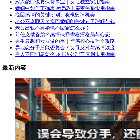
嫁入豪门也要保持事业｜女性独立实用指南
婚姻中如何正确表达愤怒｜亲密关系实用指南
挽回感情的关键：别让犹豫毁掉机会
老公不愿聊天？挽回婚姻的关键在于理解与包
老公出轨不离婚也不回家怎么办？
前任愿做备胎？感情抉择需看清格局与心态
男生最想和女友做的事｜情感核心技巧全攻略
异地恋分手后能否复合？父母反对与感情浓度
男人不回消息怎么办｜冷处理三原则实用指南
最新内容