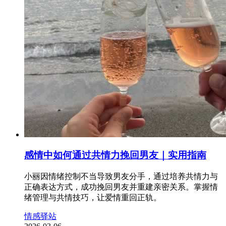
感情中如何通过共情力挽回男友｜实用指南
小丽因情绪控制不当导致男友分手，通过培养共情力与
正确表达方式，成功挽回男友并重建亲密关系。掌握情
绪管理与共情技巧，让爱情重回正轨。
情感驿站