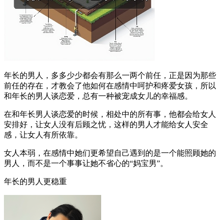
年长的男人，多多少少都会有那么一两个前任，正是因为那些
前任的存在，才教会了他如何在感情中呵护和疼爱女孩，所以
和年长的男人谈恋爱，总有一种被宠成女儿的幸福感。
在和年长男人谈恋爱的时候，相处中的所有事，他都会给女人
安排好，让女人没有后顾之忧，这样的男人才能给女人安全
感，让女人有所依靠。
女人本弱，在感情中她们更希望自己遇到的是一个能照顾她的
男人，而不是一个事事让她不省心的“妈宝男”。
年长的男人更稳重