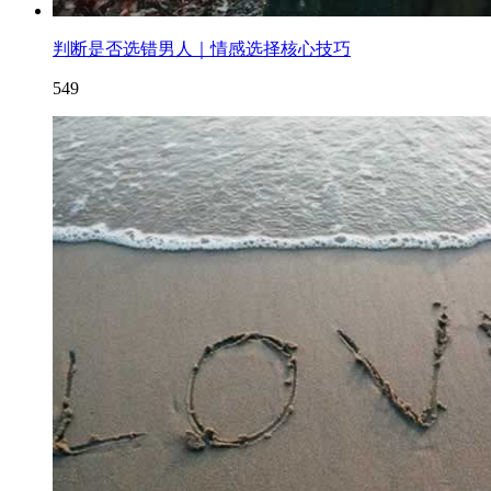
判断是否选错男人｜情感选择核心技巧
549