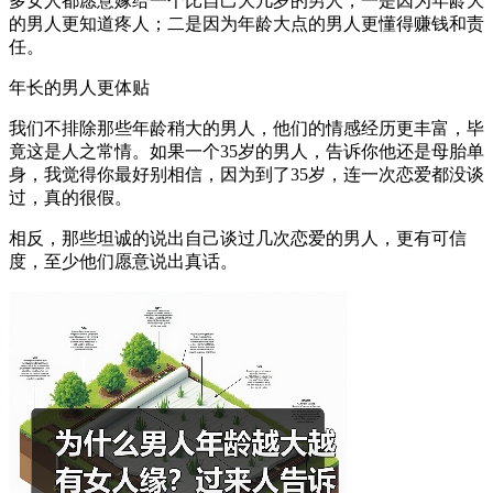
多女人都愿意嫁给一个比自己大几岁的男人，一是因为年龄大
的男人更知道疼人；二是因为年龄大点的男人更懂得赚钱和责
任。
年长的男人更体贴
我们不排除那些年龄稍大的男人，他们的情感经历更丰富，毕
竟这是人之常情。如果一个35岁的男人，告诉你他还是母胎单
身，我觉得你最好别相信，因为到了35岁，连一次恋爱都没谈
过，真的很假。
相反，那些坦诚的说出自己谈过几次恋爱的男人，更有可信
度，至少他们愿意说出真话。