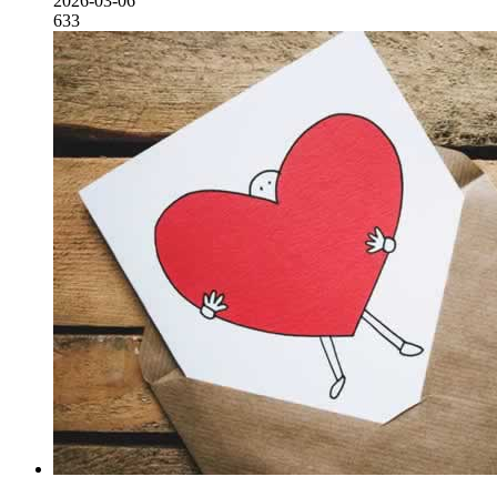
2026-03-06
633