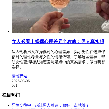
女人必看｜择偶心理差异全攻略：男人真实想
深入剖析男女在择偶时的心理差异，揭示男性在选择伴
侣时的理性考量与女性的情感依赖。了解这些差异，帮
助女性更清晰认知恋爱与婚姻中的真实需求，做出明智
选择。
情感驿站
2026-03-06
681
栏目热门
异性交往中，想让男人着迷，做好一点就够了