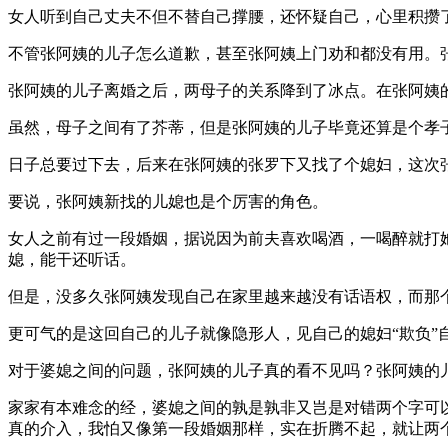
女人听到自己丈夫不但不替自己撑腰，还怀疑自己，心里积攒
不管张阿姨的儿子怎么道歉，甚至张阿姨上门劝和都没有用。
张阿姨的儿子离婚之后，两母子的关系降到了冰点。在张阿姨
虽然，母子之间有了芥蒂，但是张阿姨的儿子毕竟还算是个孝
日子总要过下去，后来在张阿姨的张罗下又找了个媳妇，这次
要说，张阿姨新找的儿媳也是个厉害的角色。
女人之前有过一段婚姻，据说因为前夫喜欢喝酒，一喝醉就打
媳，能干还听话。
但是，没多久张阿姨发现自己在家里越来越没有话语权，而那
更可气的是这回自己的儿子就像隐形人，见自己的媳妇“欺负”
对于婆媳之间的问题，张阿姨的儿子真的看不见吗？张阿姨的
家家有本难念的经，婆媳之间的孰是孰非又岂是对错两个字可
真的介入，我怕又像第一段婚姻那样，实在折腾不起，就让两