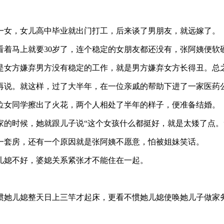
一女，女儿高中毕业就出门打工，后来谈了男朋友，就远嫁了。
看着马上就要30岁了，连个稳定的女朋友都还没有，张阿姨便软
是女方嫌弃男方没有稳定的工作，就是男方嫌弃女方长得丑。总
再说。就这样，过了大半年，在一位亲戚的帮助下进了一家医药
位女同学擦出了火花，两个人相处了半年的样子，便准备结婚。
家的时候，她就跟儿子说“这个女孩什么都挺好，就是太矮了点。
一套房，还有一个原因就是张阿姨不愿意，怕被姐妹笑话。
儿媳不好，婆媳关系紧张才不能住在一起。
惯她儿媳整天日上三竿才起床，更看不惯她儿媳使唤她儿子做家