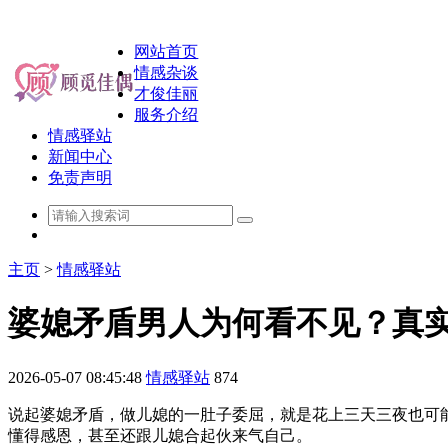
网站首页
情感杂谈
才俊佳丽
服务介绍
情感驿站
新闻中心
免责声明
主页
>
情感驿站
婆媳矛盾男人为何看不见？真
2026-05-07 08:45:48
情感驿站
874
说起婆媳矛盾，做儿媳的一肚子委屈，就是花上三天三夜也可
懂得感恩，甚至还跟儿媳合起伙来气自己。