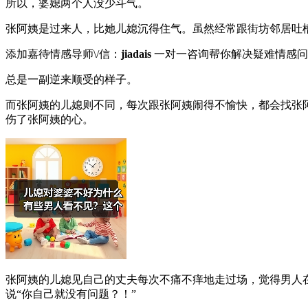
所以，婆媳两个人没少斗气。
张阿姨是过来人，比她儿媳沉得住气。虽然经常跟街坊邻居吐
添加嘉待情感导师\/信：
jiadais
一对一咨询帮你解决疑难情感问
总是一副逆来顺受的样子。
而张阿姨的儿媳则不同，每次跟张阿姨闹得不愉快，都会找张
伤了张阿姨的心。
张阿姨的儿媳见自己的丈夫每次不痛不痒地走过场，觉得男人
说“你自己就没有问题？！”