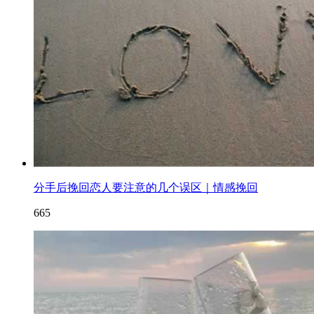
分手后挽回恋人要注意的几个误区｜情感挽回
665