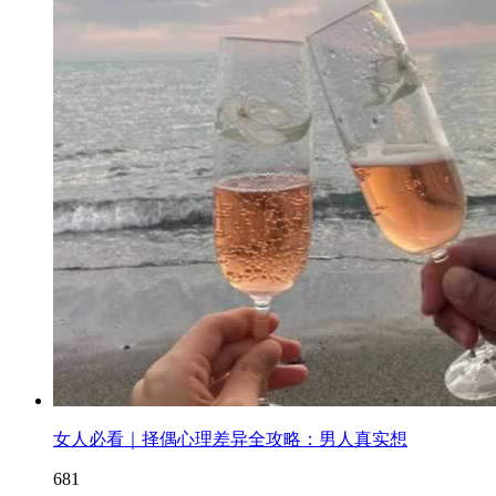
女人必看｜择偶心理差异全攻略：男人真实想
681