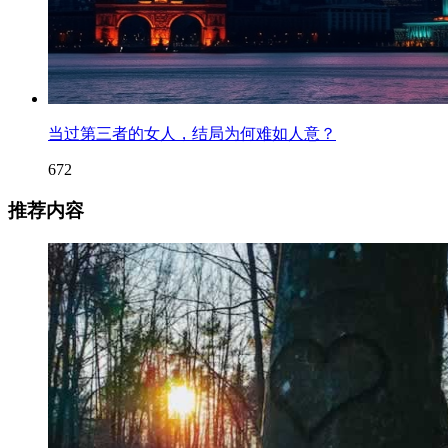
当过第三者的女人，结局为何难如人意？
672
推荐内容