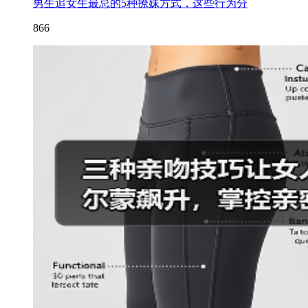
男生追女生最忌的5种撩妹方式，这些行为分
866