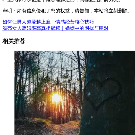
声明：如有信息侵犯了您的权益，请告知，本站将立刻删除。
如何让男人越爱越上瘾｜情感经营核心技巧
漂亮女人离婚率高真相揭秘｜婚姻中的困扰与应对
相关推荐