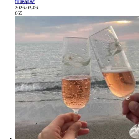
情感驿站
2026-03-06
665