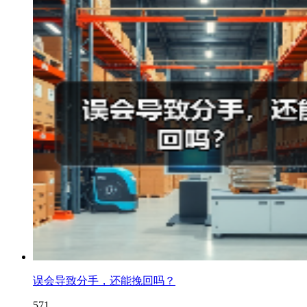
误会导致分手，还能挽回吗？
571