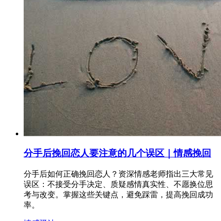
分手后挽回恋人要注意的几个误区｜情感挽回
分手后如何正确挽回恋人？资深情感老师指出三大常见
误区：不接受分手决定、质疑感情真实性、不愿换位思
考与改变。掌握这些关键点，避免踩雷，提高挽回成功
率。