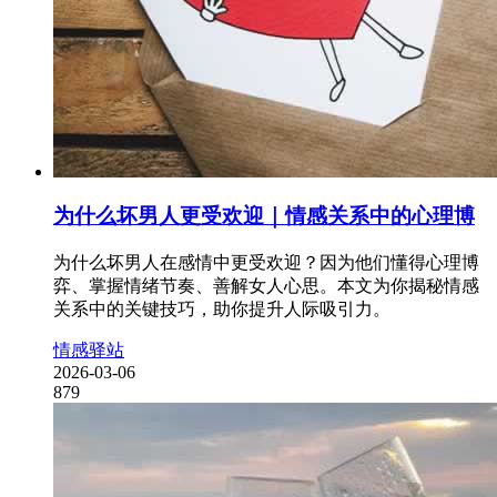
为什么坏男人更受欢迎｜情感关系中的心理博
为什么坏男人在感情中更受欢迎？因为他们懂得心理博
弈、掌握情绪节奏、善解女人心思。本文为你揭秘情感
关系中的关键技巧，助你提升人际吸引力。
情感驿站
2026-03-06
879