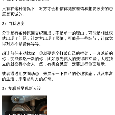
只有在这种情况下，对方才会相信你觉察差错和想要改变的态
度是真诚的。
2）自我改变
分手是有各种原因交织而成，不是单一的理由，可能是相处模
式出现了问题，让对方出现了厌倦，可能是一些细节，让你觉
得对方不够爱你等等。
想让前任主动找你，你就要完全打破自己的框架，一改以前的
你，变成焕然一新的你，比如原先黏人的变得独立些，太过独
立的就变得小女人一些，有机会见面一定要进行侧面展示。
或者通过朋友圈动态，来展示一下自己的心理状态，以及丰富
的生活，来引起对方的好奇。
3）复联后呈现新人设