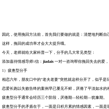
因此，使用挽回方法前，首先我们要做的就是：清楚地判断自
这样，挽回的成功率才会大大提升哦。
今天，老师就给大家科普一下，分手的几大常见类型：
添加嘉待情感导师\/信：
jiadais
一对一咨询帮你挽回失去的爱，
1）疲惫型分手
相恋六年，朋友口中的“老夫老妻”突然就这样分开了，似乎是
恋爱长跑以失败告终的案例早已屡见不鲜，厌倦了平淡如水的
疲惫型分手通常会经历三个阶段，厌倦期—轻松期—犹豫期。
疲惫型分手的矛盾在于，一面是日积月累的情感因素，一面是