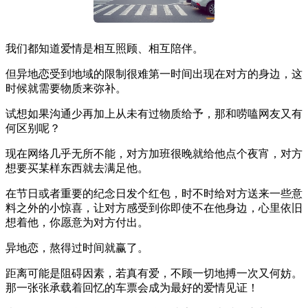
我们都知道爱情是相互照顾、相互陪伴。
但异地恋受到地域的限制很难第一时间出现在对方的身边，这
时候就需要物质来弥补。
试想如果沟通少再加上从未有过物质给予，那和唠嗑网友又有
何区别呢？
现在网络几乎无所不能，对方加班很晚就给他点个夜宵，对方
想要买某样东西就去满足他。
在节日或者重要的纪念日发个红包，时不时给对方送来一些意
料之外的小惊喜，让对方感受到你即使不在他身边，心里依旧
想着他，你愿意为对方付出。
异地恋，熬得过时间就赢了。
距离可能是阻碍因素，若真有爱，不顾一切地搏一次又何妨。
那一张张承载着回忆的车票会成为最好的爱情见证！