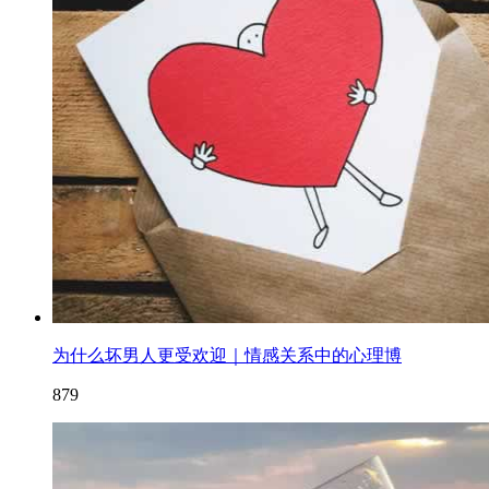
为什么坏男人更受欢迎｜情感关系中的心理博
879