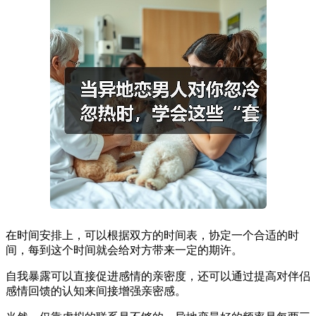
在时间安排上，可以根据双方的时间表，协定一个合适的时
间，每到这个时间就会给对方带来一定的期许。
自我暴露可以直接促进感情的亲密度，还可以通过提高对伴侣
感情回馈的认知来间接增强亲密感。