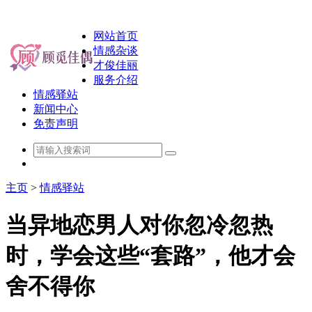
网站首页
情感杂谈
才俊佳丽
服务介绍
情感驿站
新闻中心
免责声明
主页
>
情感驿站
当异地恋男人对你忽冷忽热
时，学会这些“套路”，他才会
舍不得你