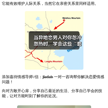
它能有效维护人际关系，当然它在亲密关系里同样适用。
添加嘉待情感导师\/信：
jiadais
一对一咨询帮你解决恋爱情感
问题！
向对方敞开心扉，分享自己最近的生活、分享自己学会的技
能，让对方能时刻了解你的近况。