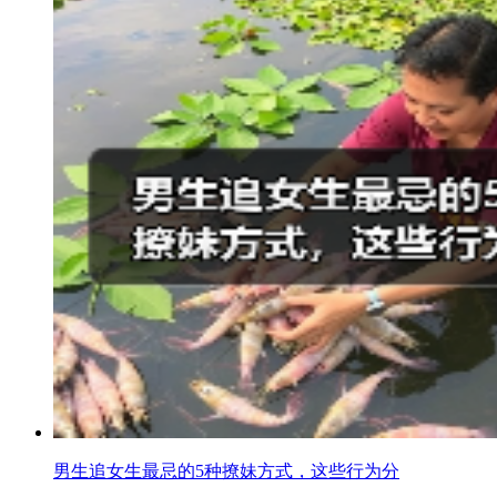
男生追女生最忌的5种撩妹方式，这些行为分