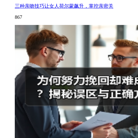
三种亲吻技巧让女人荷尔蒙飙升，掌控亲密关
867