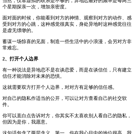
当然，仅靠虚拟的联系是不够的，异地恋最好的频率是每两三
个星期探亲一次，增加亲密度。
面对面的时候，你能看到对方的神情、观察到对方的动作、感
受到对方的心跳，这种感觉很真实，身处异地时这种感觉往往
是虚无缥缈的。
蓄谋一场惊喜的见面，制造一些生活中的小浪漫，会另对方非
常难忘。
2、打开个人边界
有一种说法是异地恋不是在谈恋爱，而是在谈信任，只有建立
信任才能消除对未来的恐惧。
这就需要双方打开个人边界，对对方有足够的信任感。
对自己的隐私作适当的公开，可以让对方查看自己的社交软
件。
你可以直白点告诉对方，你其实不太喜欢别人看自己的隐私，
但因为是你，我愿意。
这句话包含了两层含义，第一，你在我心目中的地位很高，我