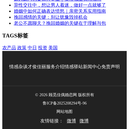
异性交往中，想让男人着迷，做好一点就够了
婚姻中如何正确表达愤怒｜亲密关系实用指南
挽回感情的关键：别让犹豫毁掉机会
老公不愿聊天？挽回婚姻的关键在于理解与包
TAGS标签
农产品
政策
中日
投资
美国
情感杂谈
才俊佳丽
服务介绍
情感驿站
新闻中心
免责声明
© 2026 顾觅佳偶婚恋网 版权所有
鲁ICP备2025208294号-96
网站地图
友情链接：
微博
微博