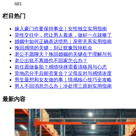
681
栏目热门
嫁入豪门也要保持事业｜女性独立实用指南
异性交往中，想让男人着迷，做好一点就够了
婚姻中如何正确表达愤怒｜亲密关系实用指南
挽回感情的关键：别让犹豫毁掉机会
老公不愿聊天？挽回婚姻的关键在于理解与包
老公出轨不离婚也不回家怎么办？
前任愿做备胎？感情抉择需看清格局与心态
异地恋分手后能否复合？父母反对与感情浓度
男生最想和女友做的事｜情感核心技巧全攻略
男人不回消息怎么办｜冷处理三原则实用指南
最新内容