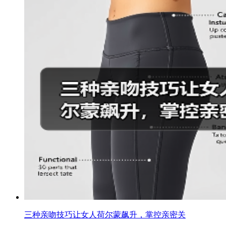
三种亲吻技巧让女人荷尔蒙飙升，掌控亲密关