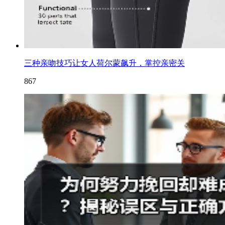
三种亲吻技巧让女人荷尔蒙飙升，掌控亲密关
867