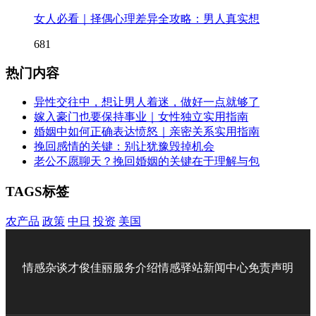
女人必看｜择偶心理差异全攻略：男人真实想
681
热门内容
异性交往中，想让男人着迷，做好一点就够了
嫁入豪门也要保持事业｜女性独立实用指南
婚姻中如何正确表达愤怒｜亲密关系实用指南
挽回感情的关键：别让犹豫毁掉机会
老公不愿聊天？挽回婚姻的关键在于理解与包
TAGS标签
农产品
政策
中日
投资
美国
情感杂谈
才俊佳丽
服务介绍
情感驿站
新闻中心
免责声明