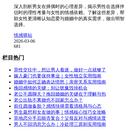
深入剖析男女在择偶时的心理差异，揭示男性在选择伴
侣时的理性考量与女性的情感依赖。了解这些差异，帮
助女性更清晰认知恋爱与婚姻中的真实需求，做出明智
选择。
情感驿站
2026-03-06
681
栏目热门
异性交往中，想让男人着迷，做好一点就够了
嫁入豪门也要保持事业｜女性独立实用指南
婚姻中如何正确表达愤怒｜亲密关系实用指南
挽回感情的关键：别让犹豫毁掉机会
老公不愿聊天？挽回婚姻的关键在于理解与包
老公出轨不离婚也不回家怎么办？
前任愿做备胎？感情抉择需看清格局与心态
男生最想和女友做的事｜情感核心技巧全攻略
异地恋分手后能否复合？父母反对与感情浓度
男人不回消息怎么办｜冷处理三原则实用指南