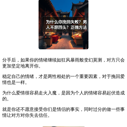
分手后，如果你的情绪继续如狂风暴雨般变幻莫测，对方只会
更加坚定地离开你。
稳定自己的情绪，才是两性相处的一个重要因素，对于挽回爱
情也是一样。
为什么爱情很容易走火入魔，是因为个人的情绪容易起伏造成
的。
就是你还不愿意接受你们是情侣的事实，同时过分的做一些事
情让对方对你失去信任。