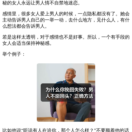
秘的女人永远让男人情不自禁地迷恋。
感情里，很多女人爱上男人的时候，一点隐私都没有了。她会
主动告诉男人自己的一举一动，去什么地方，见什么人，有什
么想法都会告诉男人。
若是这样太透明，对于感情也不是好事。所以，一个有手段的
女人会适当保持神秘感。
举个例子：
比如他说“听说有人在追你，那个人怎么样？”不要顺着他的话