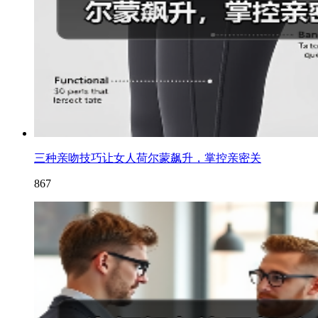
三种亲吻技巧让女人荷尔蒙飙升，掌控亲密关
867