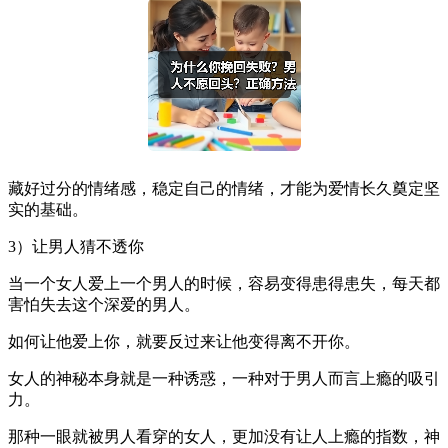
藏好过分的情绪感，稳定自己的情绪，才能为爱情长久奠定坚
实的基础。
3）让男人猜不透你
当一个女人爱上一个男人的时候，容易变得患得患失，每天都
害怕失去这个深爱的男人。
如何让他爱上你，就要反过来让他变得离不开你。
女人的神秘本身就是一种诱惑，一种对于男人而言上瘾的吸引
力。
那种一眼就被男人看穿的女人，更加没有让人上瘾的指数，神