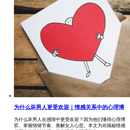
为什么坏男人更受欢迎｜情感关系中的心理博
为什么坏男人在感情中更受欢迎？因为他们懂得心理博
弈、掌握情绪节奏、善解女人心思。本文为你揭秘情感