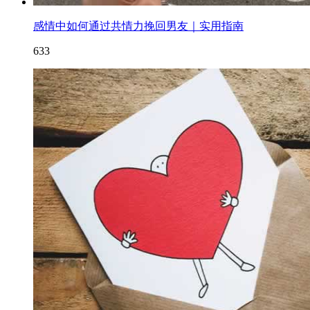
感情中如何通过共情力挽回男友｜实用指南
633