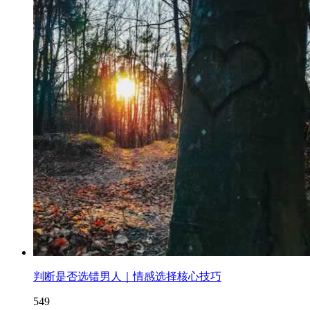
判断是否选错男人｜情感选择核心技巧
549