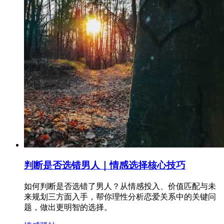
判断是否选错男人｜情感选择核心技巧
如何判断是否选错了男人？从情感投入、价值匹配与未
来规划三方面入手，帮你理性分析恋爱关系中的关键问
题，做出更明智的选择。