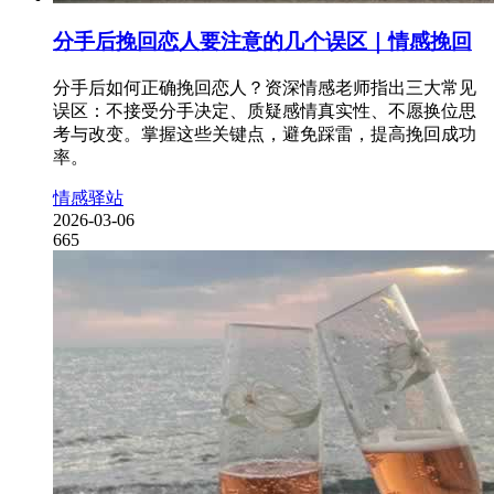
分手后挽回恋人要注意的几个误区｜情感挽回
分手后如何正确挽回恋人？资深情感老师指出三大常见
误区：不接受分手决定、质疑感情真实性、不愿换位思
考与改变。掌握这些关键点，避免踩雷，提高挽回成功
率。
情感驿站
2026-03-06
665