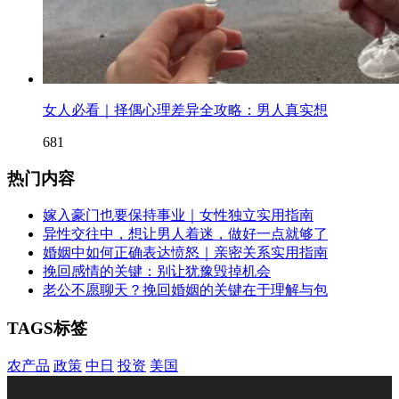
女人必看｜择偶心理差异全攻略：男人真实想
681
热门内容
嫁入豪门也要保持事业｜女性独立实用指南
异性交往中，想让男人着迷，做好一点就够了
婚姻中如何正确表达愤怒｜亲密关系实用指南
挽回感情的关键：别让犹豫毁掉机会
老公不愿聊天？挽回婚姻的关键在于理解与包
TAGS标签
农产品
政策
中日
投资
美国