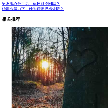
男友狠心分手后，你还能挽回吗？
婚姻冷暴力下，她为何选择婚外情？
相关推荐