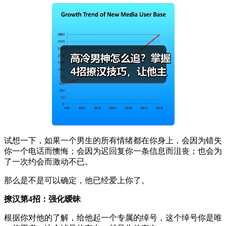
试想一下，如果一个男生的所有情绪都在你身上，会因为错失
你一个电话而懊悔；会因为迟回复你一条信息而沮丧；也会为
了一次约会而激动不已。
那么是不是可以确定，他已经爱上你了。
撩汉第4招：强化暧昧
根据你对他的了解，给他起一个专属的绰号，这个绰号你是唯