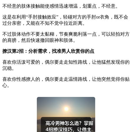
不经意的肢体接触能使感情迅速增温，划重点，不经意。
这是在利用“手肘接触效应”，轻碰对方的手肘or衣角，既不会
过分亲密，又能在不知不觉中拉近距离。
不过肢体动作不要太黏糊，节奏爽脆利落一点，可以轻拍对方
的肩膀，然后快速撤回眼神和肢体。
撩汉第2招：分析需求，找准男人欣赏你的点
喜欢你活泼可爱的，偶尔要走走知性路线，让他猛然发现你的
沉稳。
喜欢你性感撩人的，偶尔要走走温情路线，让他突然觉得你贴
心。