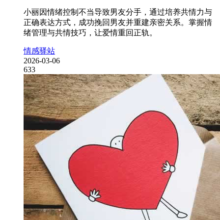
小丽因情绪控制不当导致男友分手，通过培养共情力与
正确表达方式，成功挽回男友并重建亲密关系。掌握情
绪管理与共情技巧，让爱情重回正轨。
情感驿站
2026-03-06
633