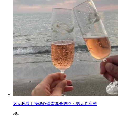
女人必看｜择偶心理差异全攻略：男人真实想
681