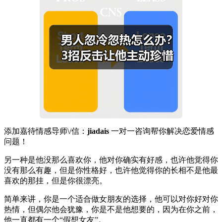
添加嘉待情感导师\/信：
jiadais
一对一咨询帮你解决恋爱情感
问题！
另一种是他没那么喜欢你，他对你确实有好感，也许他觉得你
没有那么有趣，但是你性格好，也许他觉得你的长相不是他最
喜欢的那挂，但是你很漂亮。
简单来讲，你是一个适合做女朋友的选择，他可以对你好对你
热情，但偶尔他会犹豫，你是不是他想要的，因为在你之前，
他一直都有一个“假想女友”。