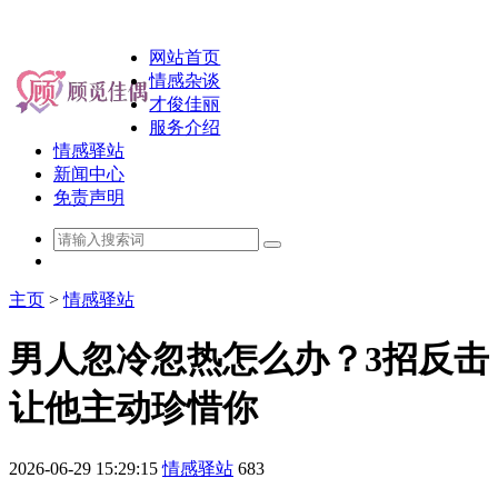
网站首页
情感杂谈
才俊佳丽
服务介绍
情感驿站
新闻中心
免责声明
主页
>
情感驿站
男人忽冷忽热怎么办？3招反击
让他主动珍惜你
2026-06-29 15:29:15
情感驿站
683