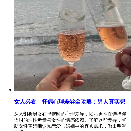
女人必看｜择偶心理差异全攻略：男人真实想
深入剖析男女在择偶时的心理差异，揭示男性在选择伴
侣时的理性考量与女性的情感依赖。了解这些差异，帮
助女性更清晰认知恋爱与婚姻中的真实需求，做出明智