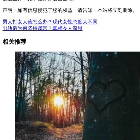
声明：如有信息侵犯了您的权益，请告知，本站将立刻删除。
男人打女人该怎么办？现代女性态度大不同
出轨后为何坚持谎言？真相令人深思
相关推荐