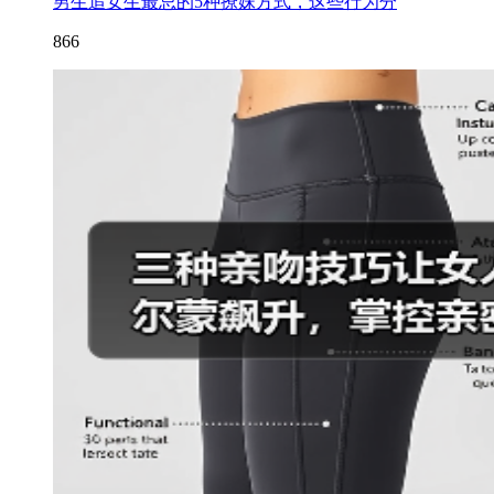
男生追女生最忌的5种撩妹方式，这些行为分
866