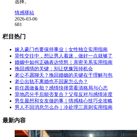
选择。
情感驿站
2026-03-06
681
栏目热门
嫁入豪门也要保持事业｜女性独立实用指南
异性交往中，想让男人着迷，做好一点就够了
婚姻中如何正确表达愤怒｜亲密关系实用指南
挽回感情的关键：别让犹豫毁掉机会
老公不愿聊天？挽回婚姻的关键在于理解与包
老公出轨不离婚也不回家怎么办？
前任愿做备胎？感情抉择需看清格局与心态
异地恋分手后能否复合？父母反对与感情浓度
男生最想和女友做的事｜情感核心技巧全攻略
男人不回消息怎么办｜冷处理三原则实用指南
最新内容