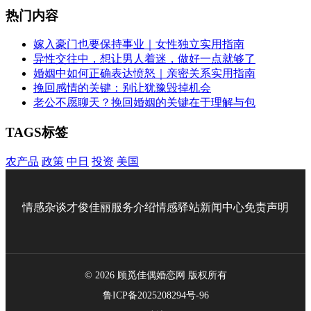
热门内容
嫁入豪门也要保持事业｜女性独立实用指南
异性交往中，想让男人着迷，做好一点就够了
婚姻中如何正确表达愤怒｜亲密关系实用指南
挽回感情的关键：别让犹豫毁掉机会
老公不愿聊天？挽回婚姻的关键在于理解与包
TAGS标签
农产品
政策
中日
投资
美国
情感杂谈
才俊佳丽
服务介绍
情感驿站
新闻中心
免责声明
© 2026 顾觅佳偶婚恋网 版权所有
鲁ICP备2025208294号-96