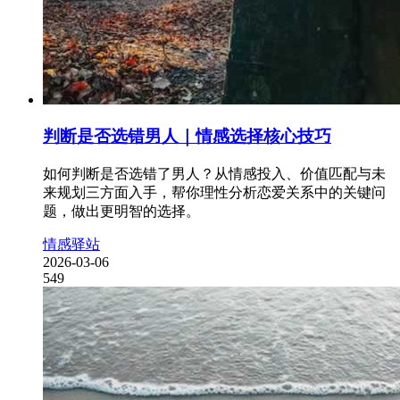
判断是否选错男人｜情感选择核心技巧
如何判断是否选错了男人？从情感投入、价值匹配与未
来规划三方面入手，帮你理性分析恋爱关系中的关键问
题，做出更明智的选择。
情感驿站
2026-03-06
549