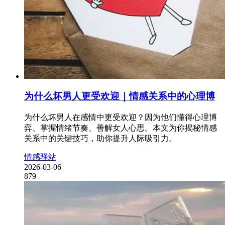
为什么坏男人更受欢迎｜情感关系中的心理博
为什么坏男人在感情中更受欢迎？因为他们懂得心理博
弈、掌握情绪节奏、善解女人心思。本文为你揭秘情感
关系中的关键技巧，助你提升人际吸引力。
情感驿站
2026-03-06
879