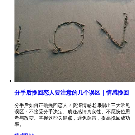
分手后挽回恋人要注意的几个误区｜情感挽回
分手后如何正确挽回恋人？资深情感老师指出三大常见
误区：不接受分手决定、质疑感情真实性、不愿换位思
考与改变。掌握这些关键点，避免踩雷，提高挽回成功
率。