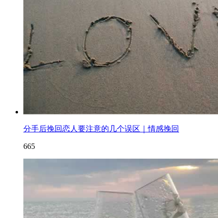
分手后挽回恋人要注意的几个误区｜情感挽回
665