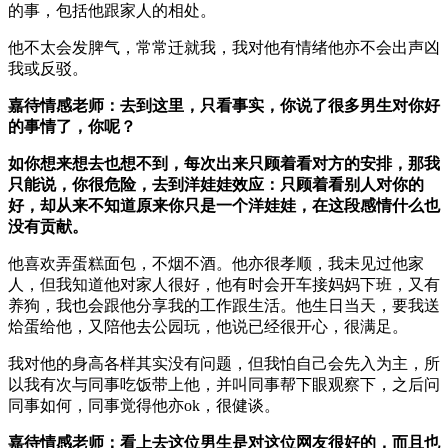
的事，包括他跟家人的相处。
他不太会发脾气，常常迁就我，我对他有情绪他亦不会出声凶
我或反驳。
嘉待情感老师：去到这里，只看事实，你说了很多男生对你好
的事情了，你呢？
如你想来想去也想不到，每次出来只顾着看对方的安排，那我
只能说，你很危险，去到洋娃娃效应：只顾着看别人对你的
好，却从来不知道原来你只是一个洋娃娃，在这段感情什么也
没有贡献。
他喜欢弄蛋糕面包，不烟不酒。他亦很孝顺，我未见过他家
人，但我知道他对家人很好，他有时会开车接妈妈下班，又有
养狗，我也会跟他分享我的工作跟生活。他生日当天，要我送
烚蛋给他，又陪他去公园玩，他说已经很开心，很满足。
我对他的身高各样其实没有问题，但我怕自己会先入为主，所
以我有次与同事吃饭带上他，并叫同事帮下眼观察下，之后问
同事如何，同事觉得他亦ok，很健谈。
嘉待情感老师：看上去这位男生是对这位网友很好的，而且也