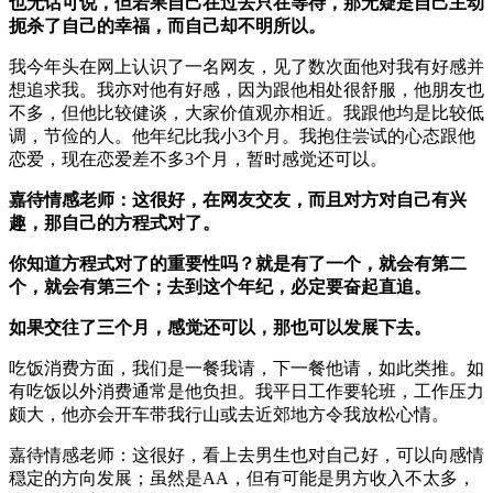
也无话可说，但若果自己在过去只在等待，那无疑是自己主动
扼杀了自己的幸福，而自己却不明所以。
我今年头在网上认识了一名网友，见了数次面他对我有好感并
想追求我。我亦对他有好感，因为跟他相处很舒服，他朋友也
不多，但他比较健谈，大家价值观亦相近。我跟他均是比较低
调，节俭的人。他年纪比我小3个月。我抱住尝试的心态跟他
恋爱，现在恋爱差不多3个月，暂时感觉还可以。
嘉待情感老师：这很好，在网友交友，而且对方对自己有兴
趣，那自己的方程式对了。
你知道方程式对了的重要性吗？就是有了一个，就会有第二
个，就会有第三个；去到这个年纪，必定要奋起直追。
如果交往了三个月，感觉还可以，那也可以发展下去。
吃饭消费方面，我们是一餐我请，下一餐他请，如此类推。如
有吃饭以外消费通常是他负担。我平日工作要轮班，工作压力
颇大，他亦会开车带我行山或去近郊地方令我放松心情。
嘉待情感老师：这很好，看上去男生也对自己好，可以向感情
穏定的方向发展；虽然是AA，但有可能是男方收入不太多，