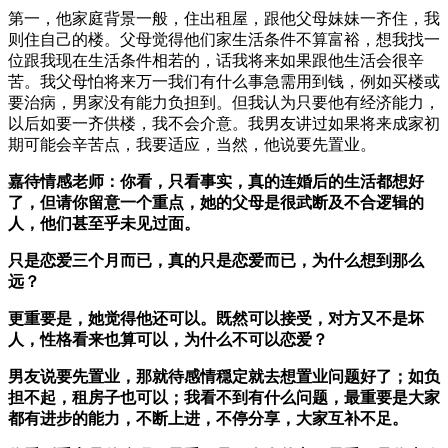
第一，他家庭背景一般，住出租屋，跟他父母妹妹一齐住，我
则住自己的楼。父母觉得他们家生活条件不算富裕，想我找一
位跟我现在生活条件相若的，话我将来如果跟他生活会很辛
苦。我父母怕将来万一我们有什么事急需用到钱，例如买楼或
要治病，男家没有能力负担到。但我认为只要他有经济能力，
以后如要一齐供楼，我不会介意。我男友讲过如果将来成家初
期可能会辛苦点，我要适应，当然，他说要先置业。
嘉待情感老师：你看，只看事实，真的连婚后的生活都想好
了，但请你留意一个重点，她的父母是很武断及不合逻辑的
人，他们甚至乎未见过面。
只是恋爱三个月而已，真的只是恋爱而已，为什么想到那么
远？
更重要是，她觉得他还可以。既然可以接受，对方又不是坏
人，性格看来也算可以，为什么不可以恋爱？
男友说要先置业，那就待感情穏定就去想置业问题好了；如负
担不起，租房子也可以；我看不到有什么问题，最重要是大家
都有进步的能力，不断上进，不停分享，大家互补不足。