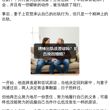
会，并且有一些暧昧的动作，被当场抓了现行。
事后，妻子上官慧承认自己的出轨行为，但只是一个精神上的
出轨。
一开始，他选择逃避和尝试原谅，当他决定回到家中，与妻子
沟通过后，两人决定将这事翻篇，日子照样过。
但他再怎么努力地尽一份责任，努力地履行自己的义务，可最
终也没能努力的说服自己当作什么也没发生一样的原谅。