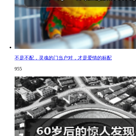
不是不配，灵魂的门当户对，才是爱情的标配
955