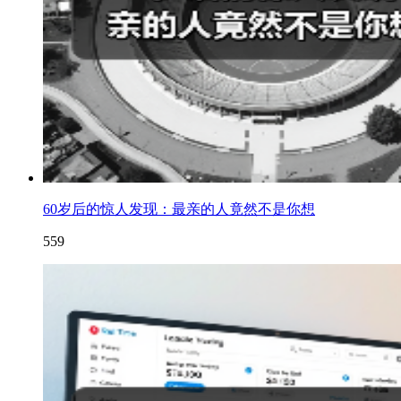
60岁后的惊人发现：最亲的人竟然不是你想
559