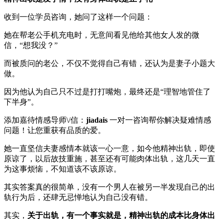
收到一位学员咨询，她问了这样一个问题：
她在帮老公手机充电时，无意间看见他给其他女人发的微
信，“想我没？”
而被质问的老公，不仅不觉得自己有错，还认为是妻子小题大
做。
因为他认为自己只不过是打打嘴炮，最终还是“理智地管住了
下半身”。
添加嘉待情感导师\/信：
jiadais
一对一咨询帮你解决疑难情感
问题！让您重获有品质的爱。
她一直坚信夫妻感情本就该一心一意，如今他精神出轨，即使
原谅了，以后故技重施，甚至还有可能肉体出轨，这几天一直
为这事烦恼，不知道该不该原谅。
其实答案真的很简单，没有一个男人在被另一半发现自己的出
轨行为后，还肆无忌惮地认为自己没有错。
其实，
关于出轨，有一个事实就是，精神出轨的成本比身体出