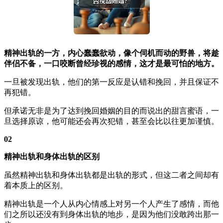
精神出轨的一方，内心蠢蠢欲动，像个伺机而动的野兽，将趁
伴侣不备，一口咬断曾经珍视的感情，这才是最可怕的地方。
一旦被发现出轨，他们的第一反应是认错和挽回，并且保证不
再犯错。
但承诺无非是为了达到挽回婚姻的目的而说出的甜言蜜语，一
旦选择原谅，他可能还会再次犯错，甚至会比以往更加谨慎。
02
精神出轨和身体出轨的区别
虽然精神出轨和身体出轨都是出轨的形式，但这二者之间却有
着本质上的区别。
精神出轨是一个人从内心情感上对另一个人产生了感情，而他
们之所以还没有到身体出轨的地步，是因为他们没敢跨出那一