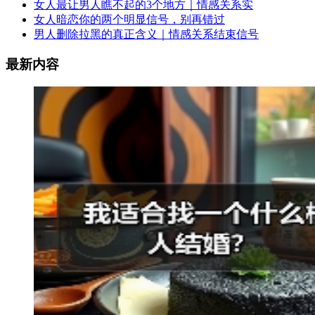
女人最让男人瞧不起的3个地方｜情感关系实
女人暗恋你的两个明显信号，别再错过
男人删除拉黑的真正含义｜情感关系结束信号
最新内容