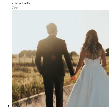
2026-03-06
799