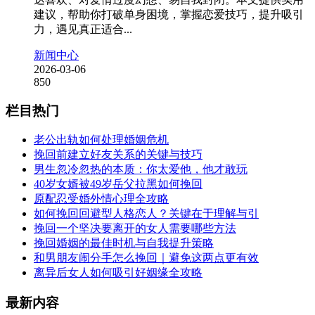
建议，帮助你打破单身困境，掌握恋爱技巧，提升吸引
力，遇见真正适合...
新闻中心
2026-03-06
850
栏目热门
老公出轨如何处理婚姻危机
挽回前建立好友关系的关键与技巧
男生忽冷忽热的本质：你太爱他，他才敢玩
40岁女婿被49岁岳父拉黑如何挽回
原配忍受婚外情心理全攻略
如何挽回回避型人格恋人？关键在于理解与引
挽回一个坚决要离开的女人需要哪些方法
挽回婚姻的最佳时机与自我提升策略
和男朋友闹分手怎么挽回｜避免这两点更有效
离异后女人如何吸引好姻缘全攻略
最新内容