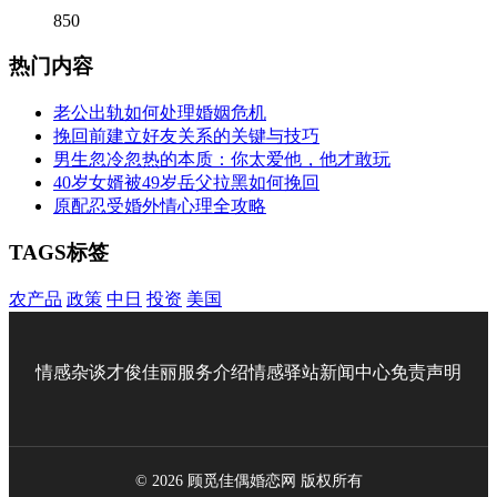
850
热门内容
老公出轨如何处理婚姻危机
挽回前建立好友关系的关键与技巧
男生忽冷忽热的本质：你太爱他，他才敢玩
40岁女婿被49岁岳父拉黑如何挽回
原配忍受婚外情心理全攻略
TAGS标签
农产品
政策
中日
投资
美国
情感杂谈
才俊佳丽
服务介绍
情感驿站
新闻中心
免责声明
© 2026 顾觅佳偶婚恋网 版权所有