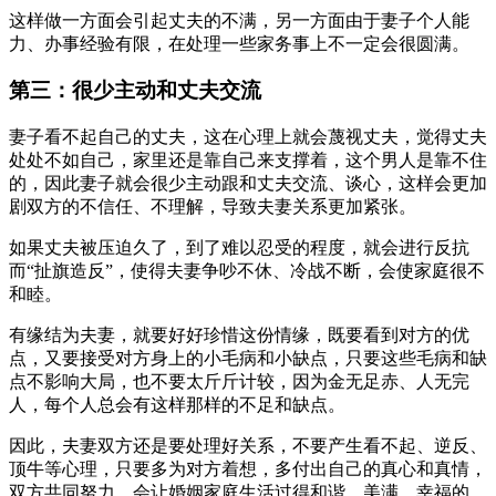
这样做一方面会引起丈夫的不满，另一方面由于妻子个人能
力、办事经验有限，在处理一些家务事上不一定会很圆满。
第三：很少主动和丈夫交流
妻子看不起自己的丈夫，这在心理上就会蔑视丈夫，觉得丈夫
处处不如自己，家里还是靠自己来支撑着，这个男人是靠不住
的，因此妻子就会很少主动跟和丈夫交流、谈心，这样会更加
剧双方的不信任、不理解，导致夫妻关系更加紧张。
如果丈夫被压迫久了，到了难以忍受的程度，就会进行反抗
而“扯旗造反”，使得夫妻争吵不休、冷战不断，会使家庭很不
和睦。
有缘结为夫妻，就要好好珍惜这份情缘，既要看到对方的优
点，又要接受对方身上的小毛病和小缺点，只要这些毛病和缺
点不影响大局，也不要太斤斤计较，因为金无足赤、人无完
人，每个人总会有这样那样的不足和缺点。
因此，夫妻双方还是要处理好关系，不要产生看不起、逆反、
顶牛等心理，只要多为对方着想，多付出自己的真心和真情，
双方共同努力，会让婚姻家庭生活过得和谐、美满、幸福的。