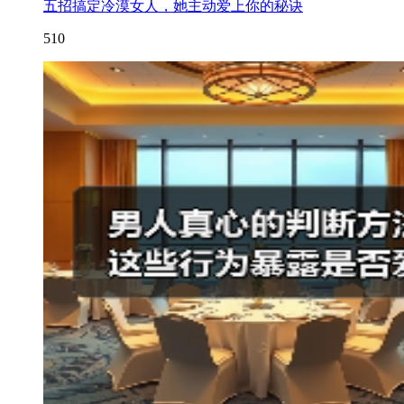
五招搞定冷漠女人，她主动爱上你的秘诀
510