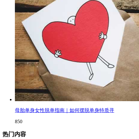
母胎单身女性脱单指南｜如何摆脱单身特质寻
850
热门内容