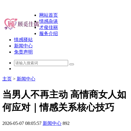
网站首页
情感杂谈
才俊佳丽
服务介绍
情感驿站
新闻中心
免责声明
主页
>
新闻中心
当男人不再主动 高情商女人如
何应对｜情感关系核心技巧
2026-05-07 08:05:57
新闻中心
892