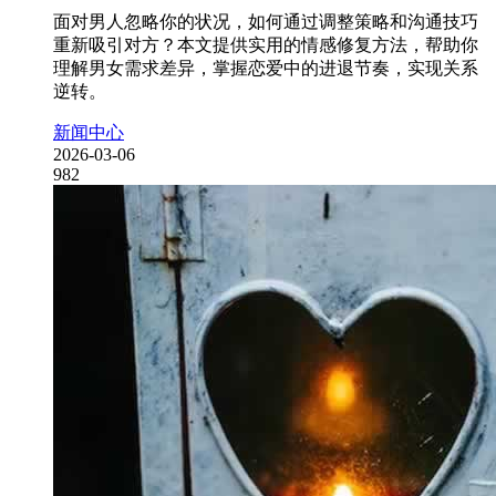
面对男人忽略你的状况，如何通过调整策略和沟通技巧
重新吸引对方？本文提供实用的情感修复方法，帮助你
理解男女需求差异，掌握恋爱中的进退节奏，实现关系
逆转。
新闻中心
2026-03-06
982