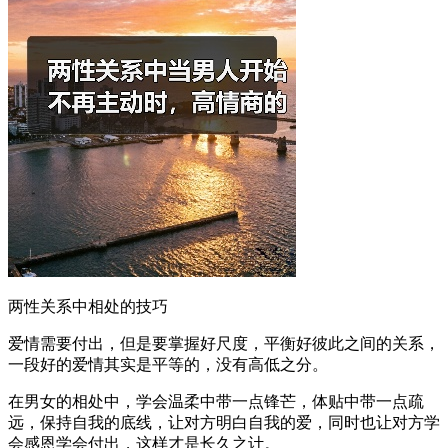
两性关系中相处的技巧
爱情需要付出，但是要掌握好尺度，平衡好彼此之间的关系，
一段好的爱情其实是平等的，没有高低之分。
在男女的相处中，学会温柔中带一点锋芒，体贴中带一点疏
远，保持自我的底线，让对方明白自我的爱，同时也让对方学
会感恩学会付出，这样才是长久之计。