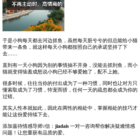
于是小狗每天都去河边抓鱼，虽然每天脏兮兮的但总能给小猫
带来一条鱼，就这样每天小狗都按照自己的承诺坚持了下
去……
直到有一天小狗因为别的事情抽不开身，没能去抓到鱼，而小
猫就变得恼羞成怒说小狗已经不够爱她了，配不上她。
很多时候，往往当你的付出成为了一种习惯，同时也让对方只
懂索取成为了习惯，恃宠而骄，任何一天的疏忽都会成为你的
过错。
其实人性本就如此，因此在两性的相处中，掌握相处的技巧才
能让这份爱持续下去。
添加嘉待情感导师\/信：
jiadais
一对一咨询帮你解决疑难情感
问题！让您重获有品质的爱。