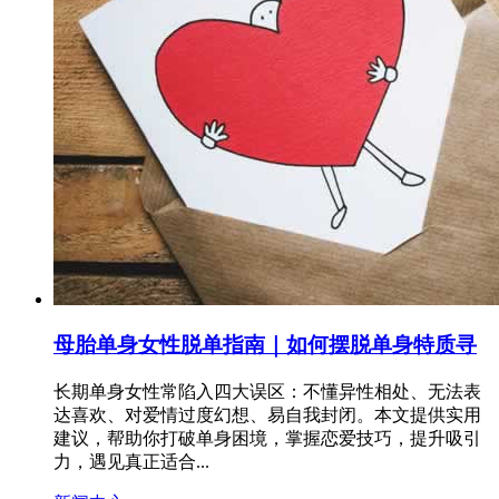
母胎单身女性脱单指南｜如何摆脱单身特质寻
长期单身女性常陷入四大误区：不懂异性相处、无法表
达喜欢、对爱情过度幻想、易自我封闭。本文提供实用
建议，帮助你打破单身困境，掌握恋爱技巧，提升吸引
力，遇见真正适合...