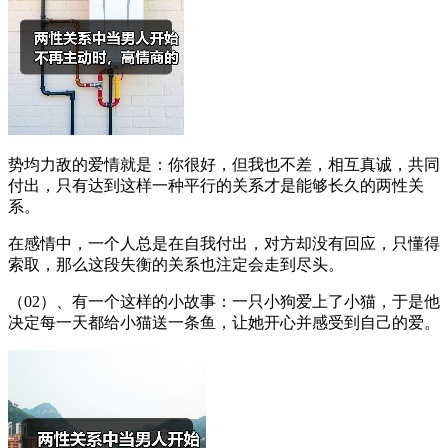
势均力敌的爱情就是：你很好，但我也不差，相互真诚，共同
付出，只有达到这样一种平行的关系才是能够长久的两性关
系。
在感情中，一个人总是在自我付出，对方却没有回应，只懂得
索取，那么这段失衡的关系也注定会走到尽头。
（02）、有一个这样的小故事：一只小狗爱上了小猫，于是他
决定每一天都给小猫送一条鱼，让她开心并感受到自己的爱。