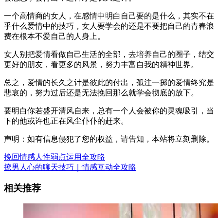
一个高情商的女人，在感情中明白自己要的是什么，其实不在
乎什么爱情中的技巧，女人要学会的还是不要把自己的青春浪
费在根本不爱自己的人身上。
女人别把爱情看做自己生活的全部，去培养自己的圈子，结交
更好的朋友，看更多的风景，努力丰富自我的精神世界。
总之，爱情的长久之计是彼此的付出，孤注一掷的爱情终究是
悲哀的，努力过后还是无法挽回那么就学会彻底的放下。
要明白你若盛开清风自来，总有一个人会被你的灵魂吸引，当
下的他或许也正在风尘仆仆的赶来。
声明：如有信息侵犯了您的权益，请告知，本站将立刻删除。
挽回情感人性弱点运用全攻略
撩男人心的聊天技巧｜情感互动全攻略
相关推荐