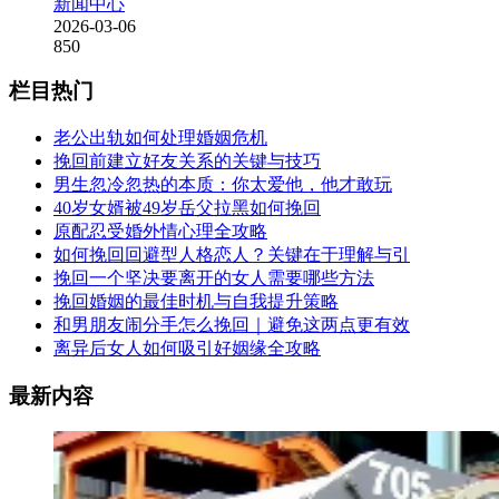
新闻中心
2026-03-06
850
栏目热门
老公出轨如何处理婚姻危机
挽回前建立好友关系的关键与技巧
男生忽冷忽热的本质：你太爱他，他才敢玩
40岁女婿被49岁岳父拉黑如何挽回
原配忍受婚外情心理全攻略
如何挽回回避型人格恋人？关键在于理解与引
挽回一个坚决要离开的女人需要哪些方法
挽回婚姻的最佳时机与自我提升策略
和男朋友闹分手怎么挽回｜避免这两点更有效
离异后女人如何吸引好姻缘全攻略
最新内容