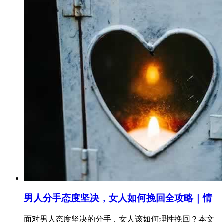
男人分手态度坚决，女人如何挽回全攻略｜情
面对男人态度坚决的分手，女人该如何理性挽回？本文