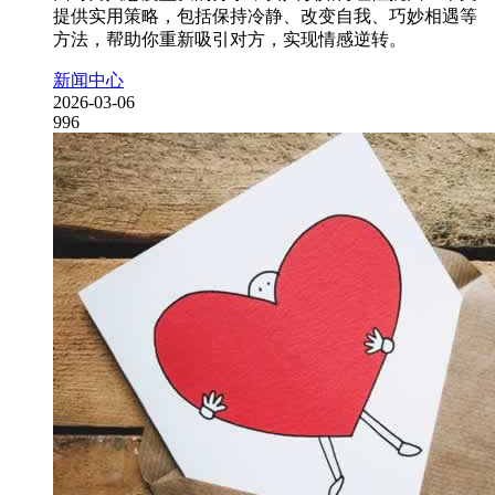
提供实用策略，包括保持冷静、改变自我、巧妙相遇等
方法，帮助你重新吸引对方，实现情感逆转。
新闻中心
2026-03-06
996