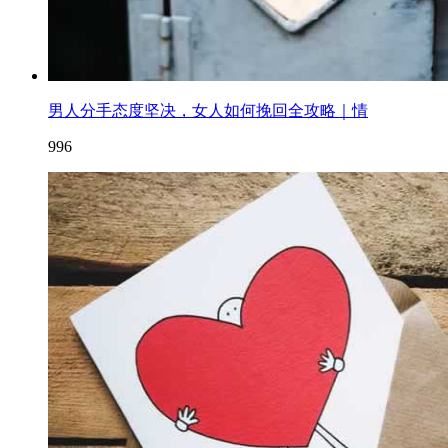
男人分手态度坚决，女人如何挽回全攻略｜情
996