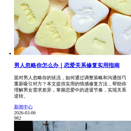
男人忽略你怎么办｜恋爱关系修复实用指南
面对男人忽略你的状况，如何通过调整策略和沟通技巧
重新吸引对方？本文提供实用的情感修复方法，帮助你
理解男女需求差异，掌握恋爱中的进退节奏，实现关系
逆转。
新闻中心
2026-03-06
982