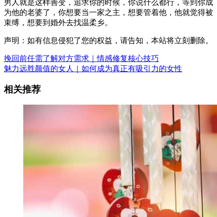
男人就是这样善变，追求你的时候，你说什么都行，等到你成
为他的老婆了，你想要当一家之主，想要管着他，他就觉得被
束缚，想要到婚外去找温柔乡。
声明：如有信息侵犯了您的权益，请告知，本站将立刻删除。
挽回前任需了解对方需求｜情感修复核心技巧
魅力远胜颜值的女人｜如何成为真正有吸引力的女性
相关推荐