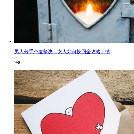
男人分手态度坚决，女人如何挽回全攻略｜情
996