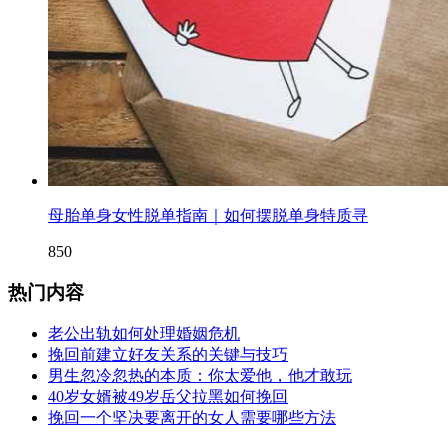
母胎单身女性脱单指南｜如何摆脱单身特质寻
850
热门内容
老公出轨如何处理婚姻危机
挽回前建立好友关系的关键与技巧
男生忽冷忽热的本质：你太爱他，他才敢玩
40岁女婿被49岁岳父拉黑如何挽回
挽回一个坚决要离开的女人需要哪些方法