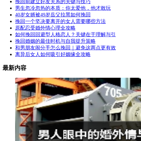
挽回前建立好友关系的关键与技巧
男生忽冷忽热的本质：你太爱他，他才敢玩
40岁女婿被49岁岳父拉黑如何挽回
挽回一个坚决要离开的女人需要哪些方法
原配忍受婚外情心理全攻略
如何挽回回避型人格恋人？关键在于理解与引
挽回婚姻的最佳时机与自我提升策略
和男朋友闹分手怎么挽回｜避免这两点更有效
离异后女人如何吸引好姻缘全攻略
最新内容