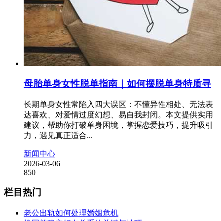
母胎单身女性脱单指南｜如何摆脱单身特质寻
长期单身女性常陷入四大误区：不懂异性相处、无法表
达喜欢、对爱情过度幻想、易自我封闭。本文提供实用
建议，帮助你打破单身困境，掌握恋爱技巧，提升吸引
力，遇见真正适合...
新闻中心
2026-03-06
850
栏目热门
老公出轨如何处理婚姻危机