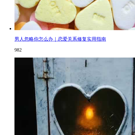
男人忽略你怎么办｜恋爱关系修复实用指南
982