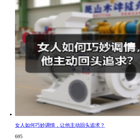
女人如何巧妙调情，让他主动回头追求？
695