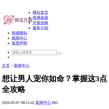
网站首页
情感杂谈
才俊佳丽
服务介绍
情感驿站
新闻中心
免责声明
主页
>
新闻中心
想让男人宠你如命？掌握这3点
全攻略
2026-05-07 08:11:42
新闻中心
861