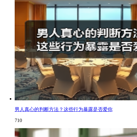
男人真心的判断方法？这些行为暴露是否爱你
710