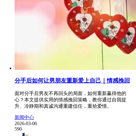
分手后如何让男朋友重新爱上自己｜情感挽回
面对分手后男友不再回头的局面，如何重新赢得他的
心？本文提供实用的情感挽回策略，教你通过自我提
升、冷静期和真诚沟通重建信任，重拾爱情。
新闻中心
2026-03-06
590