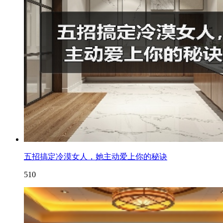
五招搞定冷漠女人，她主动爱上你的秘诀
510