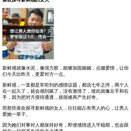
新鲜感就像水泥，像强力胶，能够加固婚姻，点缀爱情，让你
们今天比昨天，更爱对方一点。
新鲜感，一直都是常听到的感情议题，都说七年之痒，两个人
在一起久了，就会感到腻了，没有激情了，彼此就像左手和右
手，因为把对方摸得通透，就很难再产生好奇。
而那些喜欢探寻新鲜感的女人，往往能占有男人的心，让男人
爱她一辈子。
因为她们对事对人都保持好奇，即便感情进入平稳期，也会跟