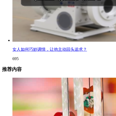
女人如何巧妙调情，让他主动回头追求？
695
推荐内容