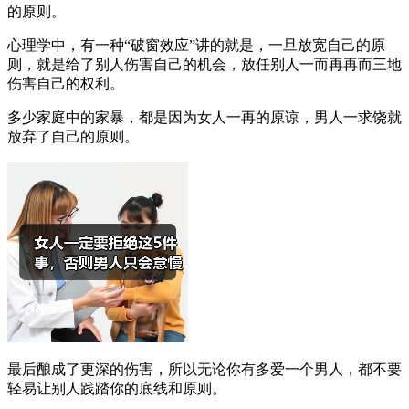
的原则。
心理学中，有一种“破窗效应”讲的就是，一旦放宽自己的原
则，就是给了别人伤害自己的机会，放任别人一而再再而三地
伤害自己的权利。
多少家庭中的家暴，都是因为女人一再的原谅，男人一求饶就
放弃了自己的原则。
最后酿成了更深的伤害，所以无论你有多爱一个男人，都不要
轻易让别人践踏你的底线和原则。