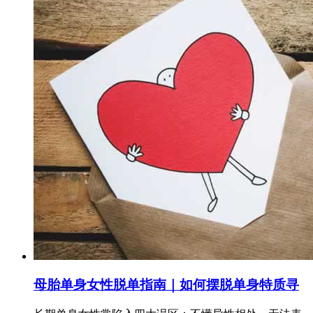
母胎单身女性脱单指南｜如何摆脱单身特质寻