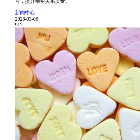
号，提升亲密关系质量。
新闻中心
2026-03-06
915