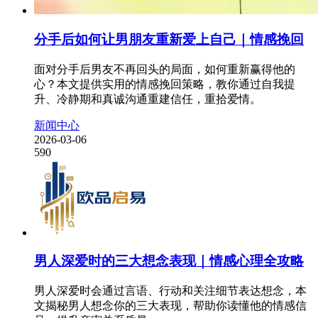
分手后如何让男朋友重新爱上自己｜情感挽回
面对分手后男友不再回头的局面，如何重新赢得他的
心？本文提供实用的情感挽回策略，教你通过自我提
升、冷静期和真诚沟通重建信任，重拾爱情。
新闻中心
2026-03-06
590
男人深爱时的三大想念表现｜情感心理全攻略
男人深爱时会通过言语、行动和关注细节表达想念，本
文揭秘男人想念你的三大表现，帮助你读懂他的情感信