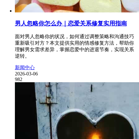
男人忽略你怎么办｜恋爱关系修复实用指南
面对男人忽略你的状况，如何通过调整策略和沟通技巧
重新吸引对方？本文提供实用的情感修复方法，帮助你
理解男女需求差异，掌握恋爱中的进退节奏，实现关系
逆转。
新闻中心
2026-03-06
982