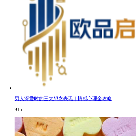
男人深爱时的三大想念表现｜情感心理全攻略
915