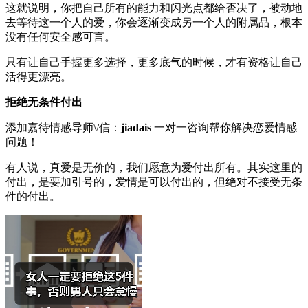
这就说明，你把自己所有的能力和闪光点都给否决了，被动地
去等待这一个人的爱，你会逐渐变成另一个人的附属品，根本
没有任何安全感可言。
只有让自己手握更多选择，更多底气的时候，才有资格让自己
活得更漂亮。
拒绝无条件付出
添加嘉待情感导师\/信：
jiadais
一对一咨询帮你解决恋爱情感
问题！
有人说，真爱是无价的，我们愿意为爱付出所有。其实这里的
付出，是要加引号的，爱情是可以付出的，但绝对不接受无条
件的付出。