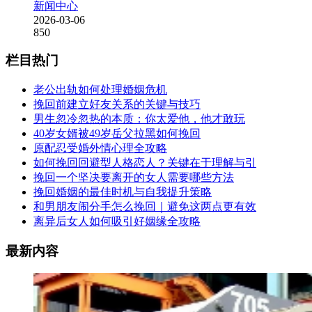
新闻中心
2026-03-06
850
栏目热门
老公出轨如何处理婚姻危机
挽回前建立好友关系的关键与技巧
男生忽冷忽热的本质：你太爱他，他才敢玩
40岁女婿被49岁岳父拉黑如何挽回
原配忍受婚外情心理全攻略
如何挽回回避型人格恋人？关键在于理解与引
挽回一个坚决要离开的女人需要哪些方法
挽回婚姻的最佳时机与自我提升策略
和男朋友闹分手怎么挽回｜避免这两点更有效
离异后女人如何吸引好姻缘全攻略
最新内容