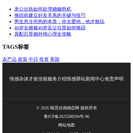
老公出轨如何处理婚姻危机
挽回前建立好友关系的关键与技巧
男生忽冷忽热的本质：你太爱他，他才敢玩
40岁女婿被49岁岳父拉黑如何挽回
原配忍受婚外情心理全攻略
TAGS标签
农产品
政策
中日
投资
美国
情感杂谈
才俊佳丽
服务介绍
情感驿站
新闻中心
免责声明
© 2026 顾觅佳偶婚恋网 版权所有
鲁ICP备2025208294号-96
网站地图