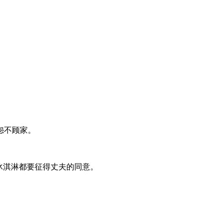
怨不顾家。
冰淇淋都要征得丈夫的同意。