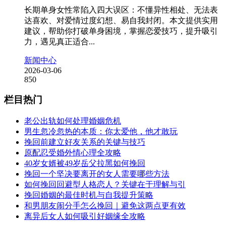
长期单身女性常陷入四大误区：不懂异性相处、无法表
达喜欢、对爱情过度幻想、易自我封闭。本文提供实用
建议，帮助你打破单身困境，掌握恋爱技巧，提升吸引
力，遇见真正适合...
新闻中心
2026-03-06
850
栏目热门
老公出轨如何处理婚姻危机
男生忽冷忽热的本质：你太爱他，他才敢玩
挽回前建立好友关系的关键与技巧
原配忍受婚外情心理全攻略
40岁女婿被49岁岳父拉黑如何挽回
挽回一个坚决要离开的女人需要哪些方法
如何挽回回避型人格恋人？关键在于理解与引
挽回婚姻的最佳时机与自我提升策略
和男朋友闹分手怎么挽回｜避免这两点更有效
离异后女人如何吸引好姻缘全攻略