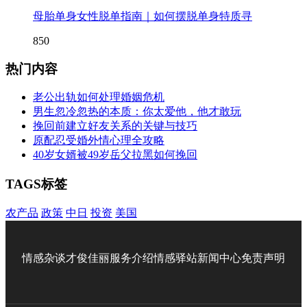
母胎单身女性脱单指南｜如何摆脱单身特质寻
850
热门内容
老公出轨如何处理婚姻危机
男生忽冷忽热的本质：你太爱他，他才敢玩
挽回前建立好友关系的关键与技巧
原配忍受婚外情心理全攻略
40岁女婿被49岁岳父拉黑如何挽回
TAGS标签
农产品
政策
中日
投资
美国
情感杂谈
才俊佳丽
服务介绍
情感驿站
新闻中心
免责声明