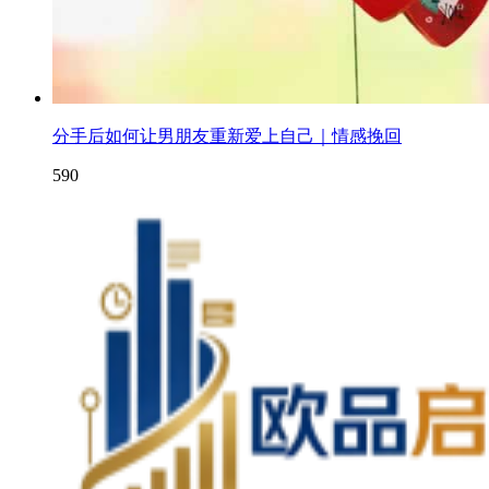
分手后如何让男朋友重新爱上自己｜情感挽回
590