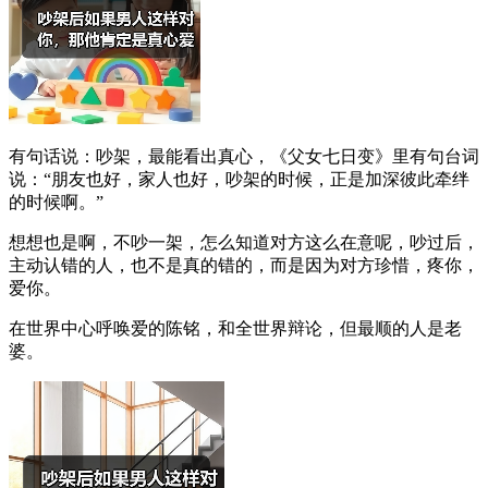
有句话说：吵架，最能看出真心，《父女七日变》里有句台词
说：“朋友也好，家人也好，吵架的时候，正是加深彼此牵绊
的时候啊。”
想想也是啊，不吵一架，怎么知道对方这么在意呢，吵过后，
主动认错的人，也不是真的错的，而是因为对方珍惜，疼你，
爱你。
在世界中心呼唤爱的陈铭，和全世界辩论，但最顺的人是老
婆。