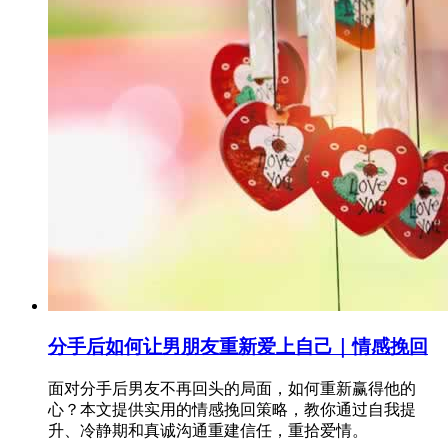
分手后如何让男朋友重新爱上自己｜情感挽回
面对分手后男友不再回头的局面，如何重新赢得他的
心？本文提供实用的情感挽回策略，教你通过自我提
升、冷静期和真诚沟通重建信任，重拾爱情。