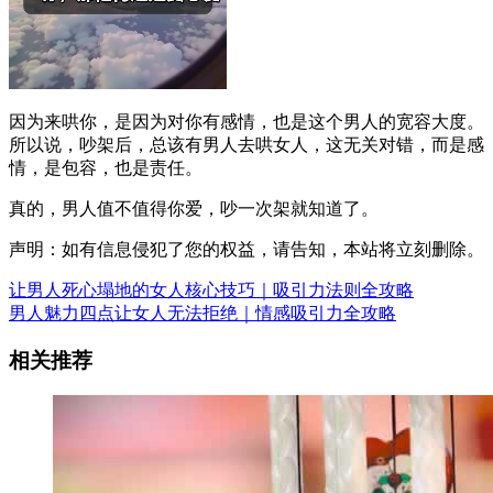
因为来哄你，是因为对你有感情，也是这个男人的宽容大度。
所以说，吵架后，总该有男人去哄女人，这无关对错，而是感
情，是包容，也是责任。
真的，男人值不值得你爱，吵一次架就知道了。
声明：如有信息侵犯了您的权益，请告知，本站将立刻删除。
让男人死心塌地的女人核心技巧｜吸引力法则全攻略
男人魅力四点让女人无法拒绝｜情感吸引力全攻略
相关推荐