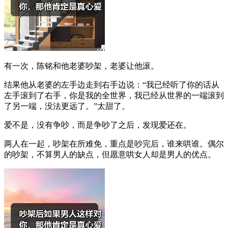
有一次，陈铭和他老婆吵架，老婆让他滚。
结果他从老婆的左手边走到右手边说：“我已经听了你的话从
左手滚到了右手，你是我的全世界，我已经从世界的一端滚到
了另一端，没法更远了。”太甜了。
爱不是，没有争吵，而是争吵了之后，发现爱还在。
两人在一起，吵架在所难免，重点是吵完后，谁来哄谁。偶尔
的吵架，不算男人的缺点，但愿意哄女人却是男人的优点。