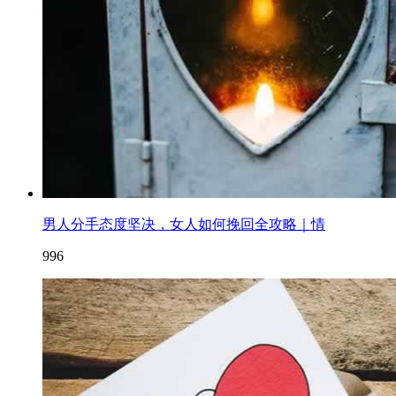
男人分手态度坚决，女人如何挽回全攻略｜情
996