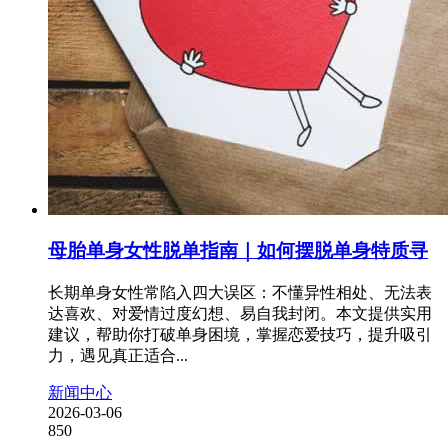
母胎单身女性脱单指南｜如何摆脱单身特质寻
长期单身女性常陷入四大误区：不懂异性相处、无法表
达喜欢、对爱情过度幻想、易自我封闭。本文提供实用
建议，帮助你打破单身困境，掌握恋爱技巧，提升吸引
力，遇见真正适合...
新闻中心
2026-03-06
850