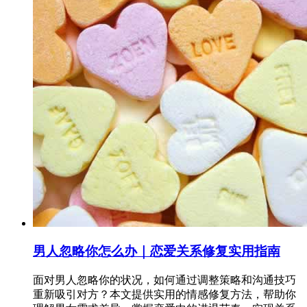
男人忽略你怎么办｜恋爱关系修复实用指南
面对男人忽略你的状况，如何通过调整策略和沟通技巧
重新吸引对方？本文提供实用的情感修复方法，帮助你