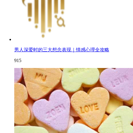
男人深爱时的三大想念表现｜情感心理全攻略
915