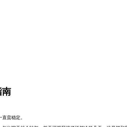
指南
一直蛮稳定。