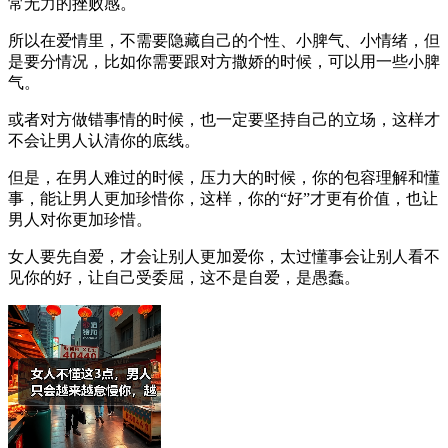
常无力的挫败感。
所以在爱情里，不需要隐藏自己的个性、小脾气、小情绪，但
是要分情况，比如你需要跟对方撒娇的时候，可以用一些小脾
气。
或者对方做错事情的时候，也一定要坚持自己的立场，这样才
不会让男人认清你的底线。
但是，在男人难过的时候，压力大的时候，你的包容理解和懂
事，能让男人更加珍惜你，这样，你的“好”才更有价值，也让
男人对你更加珍惜。
女人要先自爱，才会让别人更加爱你，太过懂事会让别人看不
见你的好，让自己受委屈，这不是自爱，是愚蠢。