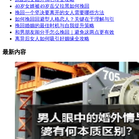
40岁女婿被49岁岳父拉黑如何挽回
挽回一个坚决要离开的女人需要哪些方法
如何挽回回避型人格恋人？关键在于理解与引
挽回婚姻的最佳时机与自我提升策略
和男朋友闹分手怎么挽回｜避免这两点更有效
离异后女人如何吸引好姻缘全攻略
最新内容