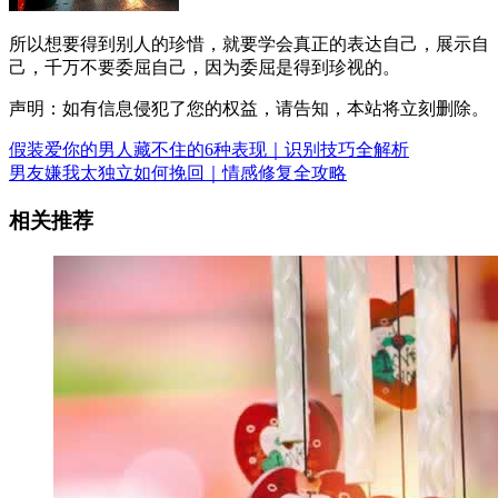
所以想要得到别人的珍惜，就要学会真正的表达自己，展示自
己，千万不要委屈自己，因为委屈是得到珍视的。
声明：如有信息侵犯了您的权益，请告知，本站将立刻删除。
假装爱你的男人藏不住的6种表现｜识别技巧全解析
男友嫌我太独立如何挽回｜情感修复全攻略
相关推荐