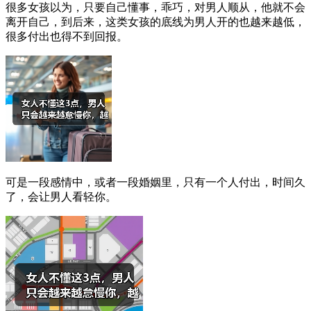
很多女孩以为，只要自己懂事，乖巧，对男人顺从，他就不会
离开自己，到后来，这类女孩的底线为男人开的也越来越低，
很多付出也得不到回报。
可是一段感情中，或者一段婚姻里，只有一个人付出，时间久
了，会让男人看轻你。