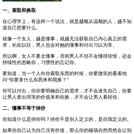
一、索取和换取
在心理学上，有这样一个说法，就是越顺从温顺的人，越不知
道自己想要什么。
就像一个女人，越是懂事，就越无法获取自己内心真正的需
求，长此以往，男人也会对她的懂事和付出习以为常。
所以啊，女人不要太懂事，否则男人不但不会懂得珍惜，还会
持续性的忽略你，习惯性的忘记你。
要知道，当一个人向你索取东西的时候，你要微笑的看着他
问“你要拿什么东西来和我换？”
你可以付出，但你要明确自己的需求，才不会迷失自己，你要
让男人拿出同等的价值来和你换，才不会让男人看轻你。
二、懂事不等于掉价
你知道什么是掉价吗？掉价不是别人定义的，是自我定义的。
如果你自己认为自己没有价值，那么你的磁场自然而然会让别