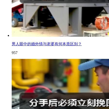
男人眼中的婚外情与老婆有何本质区别？
957