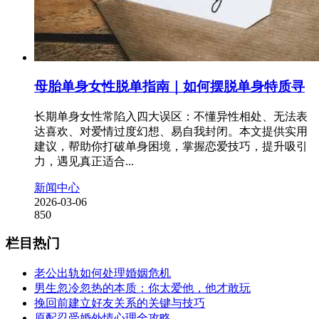
母胎单身女性脱单指南｜如何摆脱单身特质寻
长期单身女性常陷入四大误区：不懂异性相处、无法表
达喜欢、对爱情过度幻想、易自我封闭。本文提供实用
建议，帮助你打破单身困境，掌握恋爱技巧，提升吸引
力，遇见真正适合...
新闻中心
2026-03-06
850
栏目热门
老公出轨如何处理婚姻危机
男生忽冷忽热的本质：你太爱他，他才敢玩
挽回前建立好友关系的关键与技巧
原配忍受婚外情心理全攻略