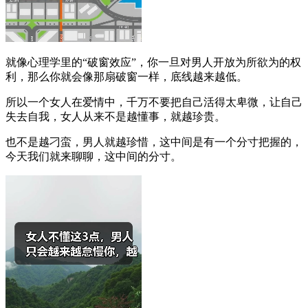
就像心理学里的“破窗效应”，你一旦对男人开放为所欲为的权
利，那么你就会像那扇破窗一样，底线越来越低。
所以一个女人在爱情中，千万不要把自己活得太卑微，让自己
失去自我，女人从来不是越懂事，就越珍贵。
也不是越刁蛮，男人就越珍惜，这中间是有一个分寸把握的，
今天我们就来聊聊，这中间的分寸。