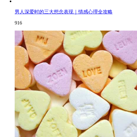
男人深爱时的三大想念表现｜情感心理全攻略
916