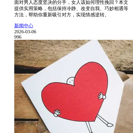
面对男人态度坚决的分手，女人该如何理性挽回？本文
提供实用策略，包括保持冷静、改变自我、巧妙相遇等
方法，帮助你重新吸引对方，实现情感逆转。
新闻中心
2026-03-06
996