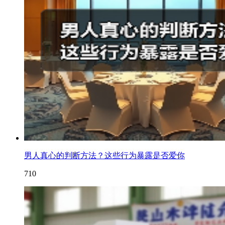
男人真心的判断方法？这些行为暴露是否爱你
710