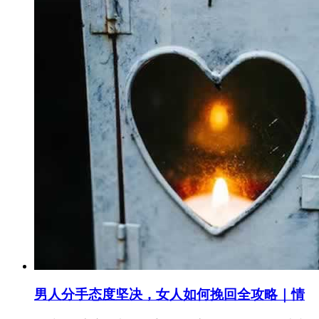
男人分手态度坚决，女人如何挽回全攻略｜情