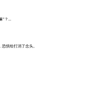
？...
，恐惧给打消了念头。